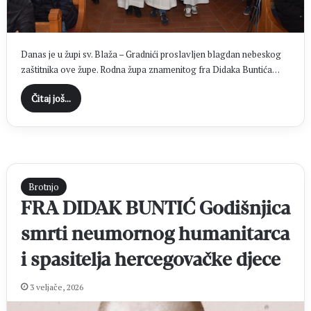
Danas je u župi sv. Blaža – Gradnići proslavljen blagdan nebeskog
zaštitnika ove župe. Rodna župa znamenitog fra Didaka Buntića…
Čitaj još...
Brotnjo
FRA DIDAK BUNTIĆ Godišnjica
smrti neumornog humanitarca
i spasitelja hercegovačke djece
3 veljače, 2026