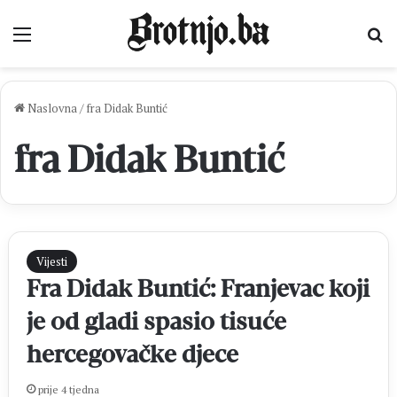
Izbornik
Pr
Naslovna
/
fra Didak Buntić
fra Didak Buntić
Vijesti
Fra Didak Buntić: Franjevac koji
je od gladi spasio tisuće
hercegovačke djece
prije 4 tjedna