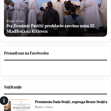
Z
k
v
o
o
ć
n
e
i
s
prije 13 sati
Fra Zvonimir Pavičić predslavio završnu misu 37.
m
e
i
Mladifesta na Križevcu
g
r
l
P
a
a
s
v
a
Pronađi nas na Facebooku
i
t
č
i
i
n
ć
a
p
O
r
p
Najčitanije
e
ć
d
i
s
m
Preminula Dada Stojić, supruga Brune Stojića
l
i
prije 3 dana
a
z