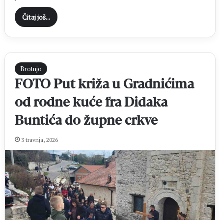
Čitaj još...
Brotnjo
FOTO Put križa u Gradnićima
od rodne kuće fra Didaka
Buntića do župne crkve
3 travnja, 2026