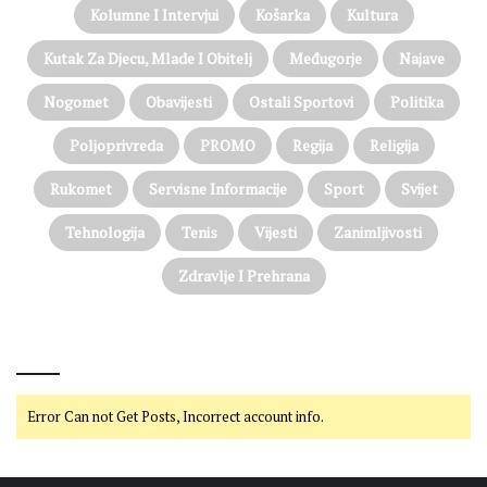
Kolumne I Intervjui
Košarka
Kultura
Kutak Za Djecu, Mlade I Obitelj
Međugorje
Najave
Nogomet
Obavijesti
Ostali Sportovi
Politika
Poljoprivreda
PROMO
Regija
Religija
Rukomet
Servisne Informacije
Sport
Svijet
Tehnologija
Tenis
Vijesti
Zanimljivosti
Zdravlje I Prehrana
@on Twitter
Error Can not Get Posts, Incorrect account info.