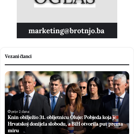
Vezani članci
Knin
Br
obilježio
da
31.
hr
obljetnicu
dr
Oluje:
a
Pobjeda
dj
koja
iz
prije 2 dana
Knin obilježio 31. obljetnicu Oluje: Pobjeda koja je
je
Ug
Hrvatskoj
Hrvatskoj donijela slobodu, a BiH otvorila put prema
za
donijela
„M
miru