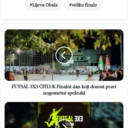
Lijeva Obala
veliko finale
FUTSAL
3X3
ČITLUK
Finalni
dan
koji
donosi
pravi
nogometni
spektakl
FUTSAL 3X3 ČITLUK Finalni dan koji donosi pravi
nogometni spektakl
FUTSAL
3X3
ČITLUK
Final