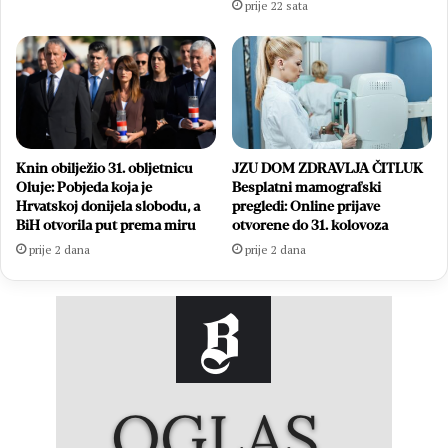
prije 22 sata
Knin obilježio 31. obljetnicu
JZU DOM ZDRAVLJA ČITLUK
Oluje: Pobjeda koja je
Besplatni mamografski
Hrvatskoj donijela slobodu, a
pregledi: Online prijave
BiH otvorila put prema miru
otvorene do 31. kolovoza
prije 2 dana
prije 2 dana