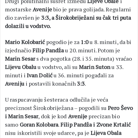
Drugi polufinalni susret između
Lijeve Obale
i
mostarske
Avenije
bio je prava golijada. Regularni
dio završen je
3:3, a Širokobriježani su čak tri puta
dolazili u vodstvo.
Mario Kolobarić
pogodio je za
1:0
u 8. minuti, da bi
izjednačio
Filip Pandža
u 20. minuti. Potom je
Marin Sesar
s dva pogotka (28. i 35. minuta) vraćao
Lijevu Obalu
u vodstvo, ali su
Marin Suton
u 33.
minuti i
Ivan Dolić
u 36. minuti pogađali za
Aveniju
i postavili konačnih
3:3
.
U raspucavanju šesteraca odlučila je veća
preciznost Širokobriježana – pogodili su
Pero Ševo
i Marin Sesar
, dok je kod
Avenije
precizan bio
samo
Goran Kolobara
.
Filip Pandža i Zvone Krtalić
nisu iskoristili svoje udarce, pa je
Lijeva Obala