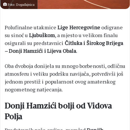
Foto: Događajnica
Polufinalne utakmice
Lige Hercegovine
odigrane
su sinoć u
Ljubuškom
, a mjesto u velikom finalu
osigurali su predstavnici
Čitluka i Širokog Brijega
– Donji Hamzići i Lijeva Obala
.
Oba dvoboja donijela su mnogo borbenosti, odličnu
atmosferu i veliku podršku navijača, potvrdivši još
jednom prestiž i popularnost ovog amaterskog
nogometnog natjecanja.
Donji Hamzići bolji od Vidova
Polja
Predstavnik naše općine, momčad
Donjih