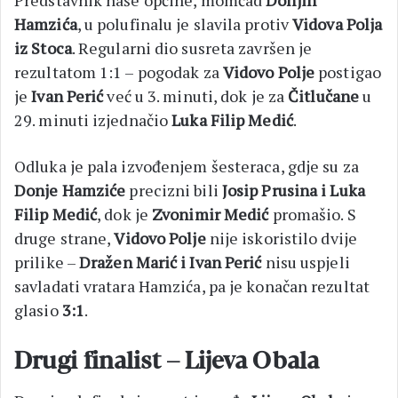
Hamzića
, u polufinalu je slavila protiv
Vidova Polja
iz Stoca
. Regularni dio susreta završen je
rezultatom 1:1 – pogodak za
Vidovo Polje
postigao
je
Ivan Perić
već u 3. minuti, dok je za
Čitlučane
u
29. minuti izjednačio
Luka Filip Medić
.
Odluka je pala izvođenjem šesteraca, gdje su za
Donje Hamziće
precizni bili
Josip Prusina i Luka
Filip Medić
, dok je
Zvonimir Medić
promašio. S
druge strane,
Vidovo Polje
nije iskoristilo dvije
prilike –
Dražen Marić i Ivan Perić
nisu uspjeli
savladati vratara Hamzića, pa je konačan rezultat
glasio
3:1
.
Drugi finalist – Lijeva Obala