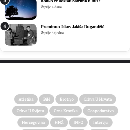
Koliko će koštati Starlink u BiH?
prije 4 dana
Preminuo Jakov Jakiša Dugandžić
prije 3 tjedna
PROČITAJTE JOŠ…
Atletika
BiH
Brotnjo
Crkva U Hrvata
Crkva U Svijetu
Crna Kronika
Gospodarstvo
Hercegovina
HNŽ
INFO
Intervjui