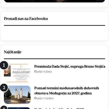
slobodu,
do
a
BiH
otvorila
Pronađi nas na Facebooku
put
prema
miru
Najčitanije
Preminula Dada Stojić, supruga Brune Stojića
prije 4 dana
Poznati termini međunarodnih duhovnih
obnova u Međugorju za 2027. godinu
prije 2 tjedna