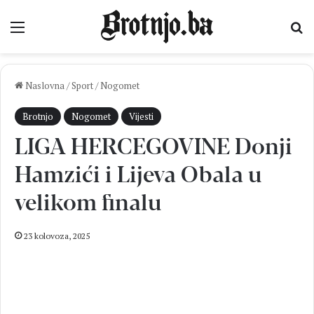
Izbornik
Pr
Naslovna
/
Sport
/
Nogomet
Brotnjo
Nogomet
Vijesti
LIGA HERCEGOVINE Donji
Hamzići i Lijeva Obala u
velikom finalu
23 kolovoza, 2025