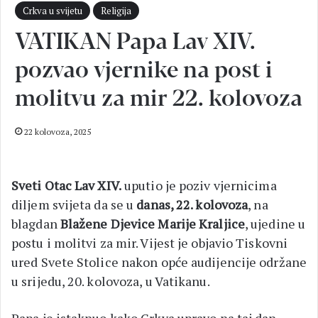
Crkva u svijetu
Religija
VATIKAN Papa Lav XIV.
pozvao vjernike na post i
molitvu za mir 22. kolovoza
22 kolovoza, 2025
Sveti Otac Lav XIV.
uputio je poziv vjernicima
diljem svijeta da se u
danas, 22. kolovoza
, na
blagdan
Blažene Djevice Marije Kraljice
, ujedine u
postu i molitvi za mir. Vijest je objavio Tiskovni
ured Svete Stolice nakon opće audijencije održane
u srijedu, 20. kolovoza, u Vatikanu.