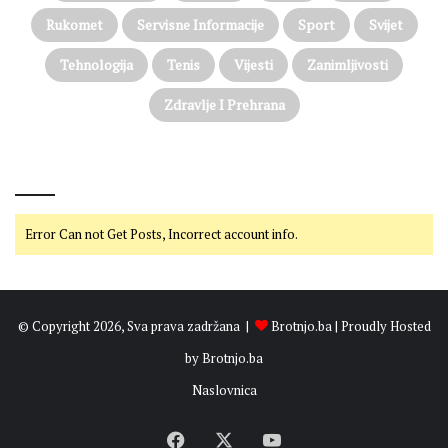
Rukomet
Servisne Informacije
Sport
Svijet
Tehnologija
Tenis
Vijesti
Zanimljivosti
Zdravlje I Prehrana
@on Twitter
Error Can not Get Posts, Incorrect account info.
© Copyright 2026, Sva prava zadržana |
Brotnjo.ba
| Proudly Hosted
by
Brotnjo.ba
Naslovnica
Facebook
X
YouTube