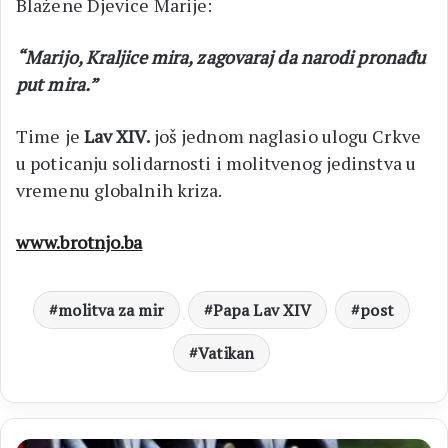
Blažene Djevice Marije:
“Marijo, Kraljice mira, zagovaraj da narodi pronađu
put mira.”
Time je
Lav XIV.
još jednom naglasio ulogu Crkve
u poticanju solidarnosti i molitvenog jedinstva u
vremenu globalnih kriza.
www.brotnjo.ba
molitva za mir
Papa Lav XIV
post
Vatikan