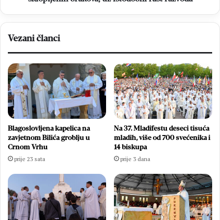
razvoda
Vezani članci
Blagoslovljena kapelica na
Na 37. Mladifestu deseci tisuća
zavjetnom Bilića groblju u
mladih, više od 700 svećenika i
Crnom Vrhu
14 biskupa
prije 23 sata
prije 3 dana