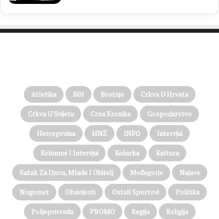
PROČITAJTE JOŠ…
Atletika
BiH
Brotnjo
Crkva U Hrvata
Crkva U Svijetu
Crna Kronika
Gospodarstvo
Hercegovina
HNŽ
INFO
Intervjui
Kolumne I Intervjui
Košarka
Kultura
Kutak Za Djecu, Mlade I Obitelj
Međugorje
Najave
Nogomet
Obavijesti
Ostali Sportovi
Politika
Poljoprivreda
PROMO
Regija
Religija