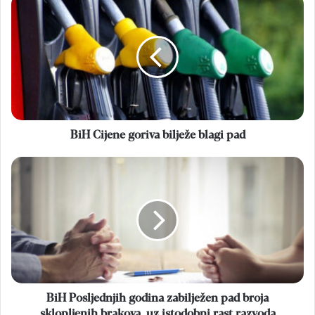
BiH
Cijene
goriva
bilježe
blagi
pad
BiH Cijene goriva bilježe blagi pad
BiH
Posljednjih
godina
zabilježen
pad
broja
sklopljenih
brakova,
uz
istodobni
BiH Posljednjih godina zabilježen pad broja
rast
sklopljenih brakova, uz istodobni rast razvoda