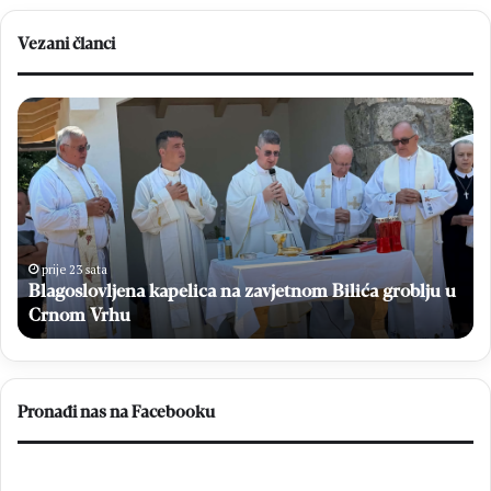
Vezani članci
Blagoslovljena
Bl
kapelica
no
na
do
zavjetnom
20
Bilića
Ma
groblju
Bu
u
po
Crnom
ok
prije 23 sata
K
Vrhu
Blagoslovljena kapelica na zavjetnom Bilića groblju u
He
i
Crnom Vrhu
Da
Pronađi nas na Facebooku