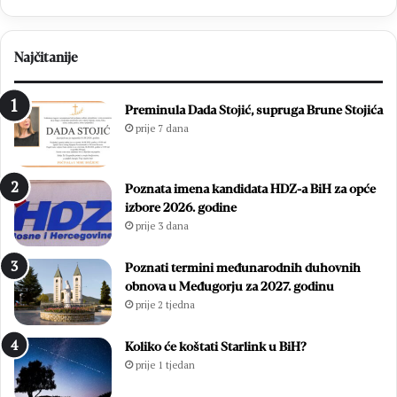
Najčitanije
Preminula Dada Stojić, supruga Brune Stojića
prije 7 dana
Poznata imena kandidata HDZ-a BiH za opće
izbore 2026. godine
prije 3 dana
Poznati termini međunarodnih duhovnih
obnova u Međugorju za 2027. godinu
prije 2 tjedna
Koliko će koštati Starlink u BiH?
prije 1 tjedan