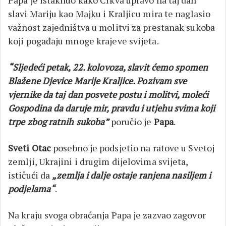
Papa je istaknuo kako Crkva upravo na taj dan
slavi Mariju kao Majku i Kraljicu mira te naglasio
važnost zajedništva u molitvi za prestanak sukoba
koji pogađaju mnoge krajeve svijeta.
“Sljedeći petak, 22. kolovoza, slavit ćemo spomen
Blažene Djevice Marije Kraljice. Pozivam sve
vjernike da taj dan posvete postu i molitvi, moleći
Gospodina da daruje mir, pravdu i utjehu svima koji
trpe zbog ratnih sukoba”
poručio je
Papa
.
Sveti Otac
posebno je podsjetio na ratove u Svetoj
zemlji, Ukrajini i drugim dijelovima svijeta,
ističući da
„zemlja i dalje ostaje ranjena nasiljem i
podjelama“
.
Na kraju svoga obraćanja Papa je zazvao zagovor