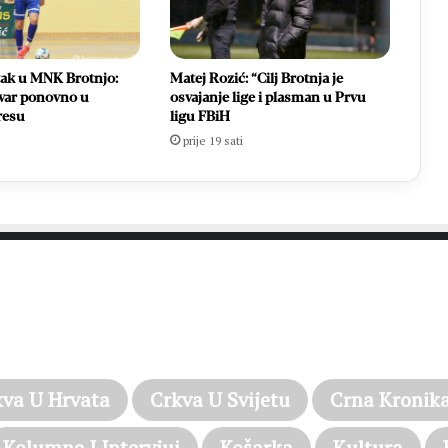
tak u MNK Brotnjo:
Matej Rozić: “Cilj Brotnja je
var ponovno u
osvajanje lige i plasman u Prvu
resu
ligu FBiH
prije 19 sati
PROČITAJTE JOŠ…
kva U Hrvata
Crkva U Svijetu
Crna Kronik
Kolumne I Intervjui
Košarka
Kultura