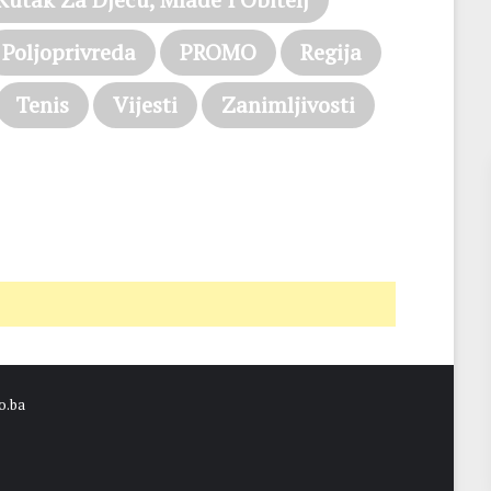
Poljoprivreda
PROMO
Regija
Tenis
Vijesti
Zanimljivosti
o.ba