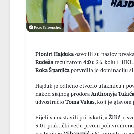
14
biskupa
Foto: Screenshot
Pioniri Hajduka
osvojili su naslov prvak
Rudeša
rezultatom
4:0
u 26. kolu 1. HNL
Roka Španjića
potvrdila je dominaciju 
Hajduk je odlično otvorio utakmicu i p
nakon sjajnog prodora
Anthonyja Tukić
udvostručio
Toma Vukas
, koji je glavo
Bijeli su nastavili pritiskati, a
Žilić
je sv
3:0 i praktički već u prvom poluvremenu 
postavio je
Mihanović
u 61. minuti, a sa