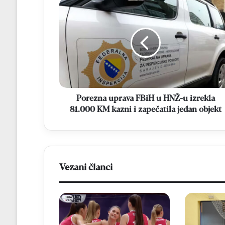
Porezna
uprava
FBiH
u
HNŽ-
u
izrekla
81.000
KM
kazni
Porezna uprava FBiH u HNŽ-u izrekla
i
81.000 KM kazni i zapečatila jedan objekt
zapečatila
jedan
objekt
Vezani članci