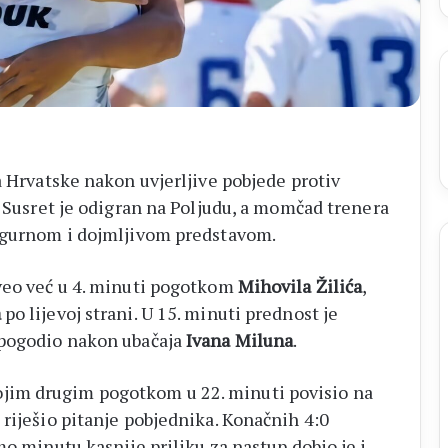
a Hrvatske nakon uvjerljive pobjede protiv
. Susret je odigran na Poljudu, a momčad trenera
sigurnom i dojmljivom predstavom.
oveo već u 4. minuti pogotkom
Mihovila Žilića
,
a
po lijevoj strani. U 15. minuti prednost je
m pogodio nakon ubačaja
Ivana Miluna
.
ojim drugim pogotkom u 22. minuti povisio na
riješio pitanje pobjednika. Konačnih 4:0
mo minutu kasnije priliku za nastup dobio je i