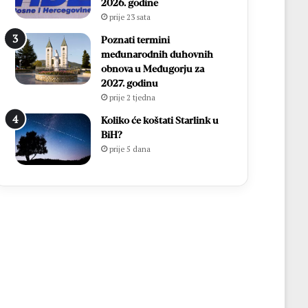
2026. godine
prije 23 sata
Poznati termini
međunarodnih duhovnih
obnova u Međugorju za
2027. godinu
prije 2 tjedna
Koliko će koštati Starlink u
BiH?
prije 5 dana