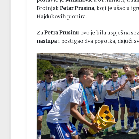
Brotnjak
Petar Prusina
, koji je ušao u i
Hajdukovih pionira.
Za
Petra Prusinu
ovo je bila uspješna se
nastupa
i postigao dva pogotka, dajući s