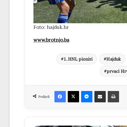
Foto: hajduk.hr
www.brotnjo.ba
1. HNL pioniri
Hajduk
prvaci Hr
Facebook
X
Messenger
Dijeli putem Emaila
Print
Podijeli