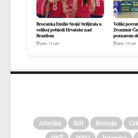
Broćanka Emilie Stojić briljirala u
Veliki povra
velikoj pobjedi Hrvatske nad
Zvonimir Ća
Brazilom
poznatom d
prije 15 sati
prije 19 sati
Atletika
BiH
Brotnjo
Cr
HNŽ
INFO
Intervjui