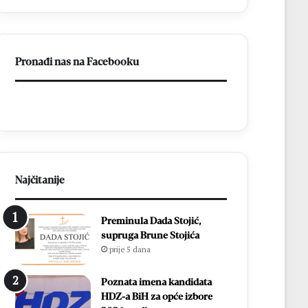
ligu
FBiH
Pronađi nas na Facebooku
Najčitanije
Preminula Dada Stojić,
supruga Brune Stojića
prije 5 dana
Poznata imena kandidata
HDZ-a BiH za opće izbore