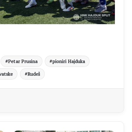
Petar Prusina
pioniri Hajduka
vatske
Rudeš
aj