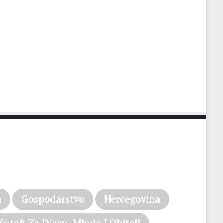
a
Gospodarstvo
Hercegovina
Kutak Za Djecu, Mlade I Obitelj