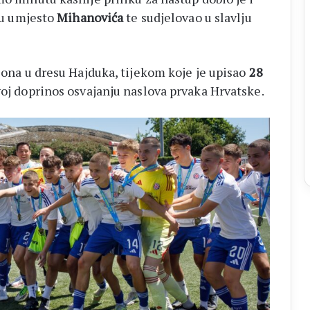
gru umjesto
Mihanovića
te sudjelovao u slavlju
zona u dresu Hajduka, tijekom koje je upisao
28
voj doprinos osvajanju naslova prvaka Hrvatske.