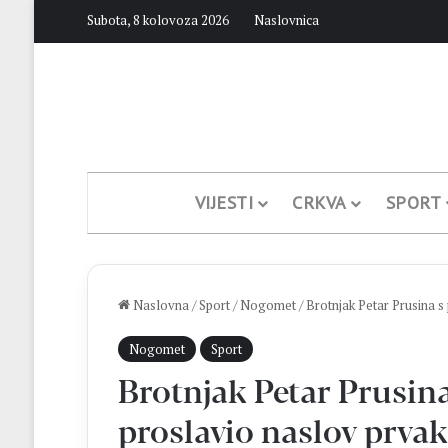
Subota, 8 kolovoza 2026
Naslovnica
VIJESTI
CRKVA
SPORT
Naslovna
/
Sport
/
Nogomet
/
Brotnjak Petar Prusina s
Nogomet
Sport
Brotnjak Petar Prusin
proslavio naslov prva