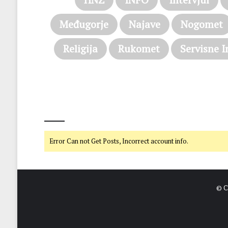
Međugorje
Najave
Nogomet
Religija
Rukomet
Servisne I
@on Twitter
Error Can not Get Posts, Incorrect account info.
© C