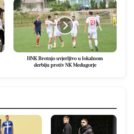
HNK
Brotnjo
uvjerljivo
u
lokalnom
derbiju
protiv
NK
Međugorje
HNK Brotnjo uvjerljivo u lokalnom
derbiju protiv NK Međugorje