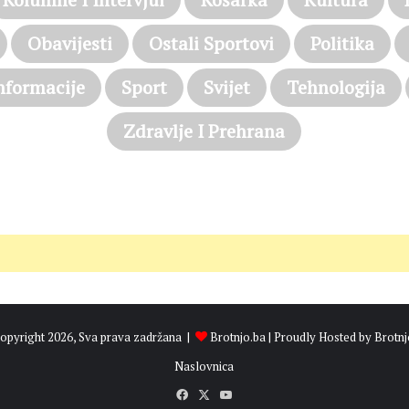
Obavijesti
Ostali Sportovi
Politika
nformacije
Sport
Svijet
Tehnologija
Zdravlje I Prehrana
opyright 2026, Sva prava zadržana |
Brotnjo.ba
| Proudly Hosted by
Brotnj
Naslovnica
Facebook
X
YouTube