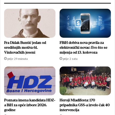
Fra Didak Buntić jedan od
FBiH dobiva nova pravila za
središnjih motiva 61.
elektronički novac: Evo što se
Vinkovačkih jeseni
mijenja od 13. kolovoza
prije 29 minuta
prije 2 sata
Heroji Mladifesta: 170
Poznata imena kandidata HDZ-
pripadnika GSS-a izvelo čak 40
a BiH za opće izbore 2026.
intervencija
godine