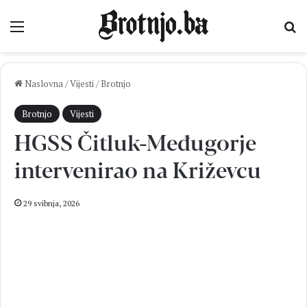
Izbornik
Pr
Naslovna
/
Vijesti
/
Brotnjo
Brotnjo
Vijesti
HGSS Čitluk-Međugorje
intervenirao na Križevcu
29 svibnja, 2026