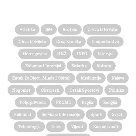
PROČITAJTE JOŠ…
Atletika
BiH
Brotnjo
Crkva U Hrvata
Crkva U Svijetu
Crna Kronika
Gospodarstvo
Hercegovina
HNŽ
INFO
Intervjui
Kolumne I Intervjui
Košarka
Kultura
Kutak Za Djecu, Mlade I Obitelj
Međugorje
Najave
Nogomet
Obavijesti
Ostali Sportovi
Politika
Poljoprivreda
PROMO
Regija
Religija
Rukomet
Servisne Informacije
Sport
Svijet
Tehnologija
Tenis
Vijesti
Zanimljivosti