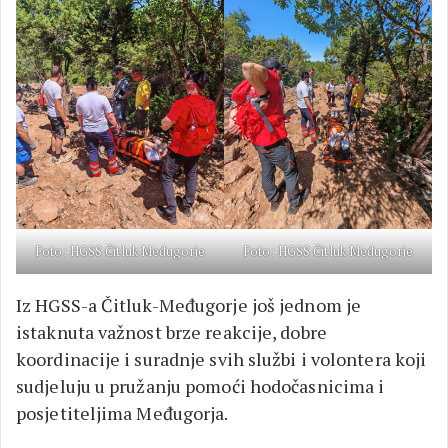
Foto: HGSS Čitluk Međugorje
Foto: HGSS Čitluk Međugorje
Iz HGSS-a Čitluk-Međugorje još jednom je
istaknuta važnost brze reakcije, dobre
koordinacije i suradnje svih službi i volontera koji
sudjeluju u pružanju pomoći hodočasnicima i
posjetiteljima Međugorja.