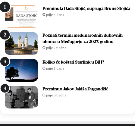
Preminula Dada Stojić, supruga Brune Stojića
prije 4 dana
Poznati termini međunarodnih duhovnih
obnova u Međugorju za 2027. godinu
prije 2 tjedna
Koliko će koštati Starlink u BiH?
prije 5 dana
Preminuo Jakov Jakiša Dugandžić
prije 3 tjedna