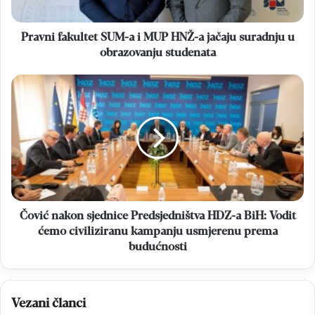
a
jačaju
suradnju
Pravni fakultet SUM-a i MUP HNŽ-a jačaju suradnju u
u
obrazovanju studenata
obrazovanju
studenata
Čović
nakon
sjednice
Predsjedništva
HDZ-
a
BiH:
Vodit
ćemo
civiliziranu
Čović nakon sjednice Predsjedništva HDZ-a BiH: Vodit
kampanju
ćemo civiliziranu kampanju usmjerenu prema
usmjerenu
budućnosti
prema
budućnosti
Vezani članci