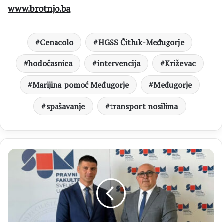
www.brotnjo.ba
Cenacolo
HGSS Čitluk-Međugorje
hodočasnica
intervencija
Križevac
Marijina pomoć Međugorje
Međugorje
spašavanje
transport nosilima
Pravni
fakultet
SUM-
a
i
MUP
HNŽ-