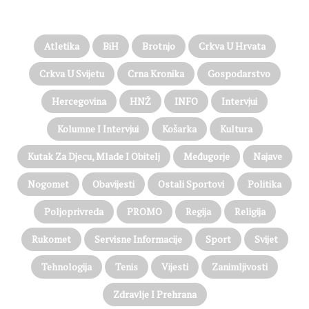
PROČITAJTE JOŠ…
Atletika
BiH
Brotnjo
Crkva U Hrvata
Crkva U Svijetu
Crna Kronika
Gospodarstvo
Hercegovina
HNŽ
INFO
Intervjui
Kolumne I Intervjui
Košarka
Kultura
Kutak Za Djecu, Mlade I Obitelj
Međugorje
Najave
Nogomet
Obavijesti
Ostali Sportovi
Politika
Poljoprivreda
PROMO
Regija
Religija
Rukomet
Servisne Informacije
Sport
Svijet
Tehnologija
Tenis
Vijesti
Zanimljivosti
Zdravlje I Prehrana