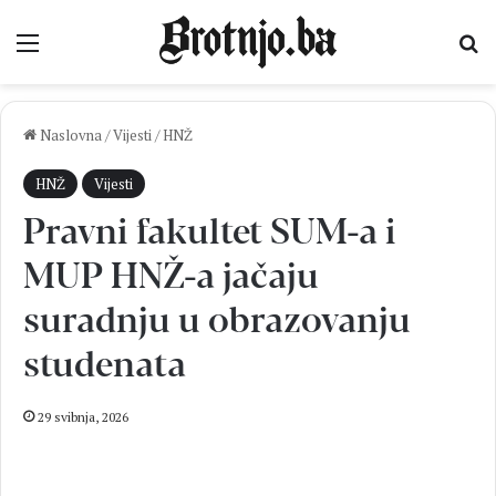
Izbornik
Pr
Naslovna
/
Vijesti
/
HNŽ
HNŽ
Vijesti
Pravni fakultet SUM-a i
MUP HNŽ-a jačaju
suradnju u obrazovanju
studenata
29 svibnja, 2026