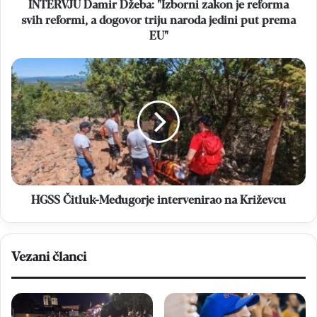
a
INTERVJU Damir Džeba: "Izborni zakon je reforma
dogovor
svih reformi, a dogovor triju naroda jedini put prema
triju
EU"
naroda
jedini
HGSS
put
Čitluk-
prema
Međugorje
EU"
intervenirao
na
Križevcu
HGSS Čitluk-Međugorje intervenirao na Križevcu
Vezani članci