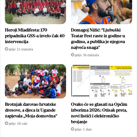
Heroji Mladifesta: 170
Domagoj Nižić: “Ljubuški
pripadnika GSS-a izvelo čak 40
Teatar Fest raste iz godine u
intervencija
godinu, a publika je njegova
najveća snaga”
prije 21 minuta
prije 56 minuta
Brotnjak darovao hrvatske
Ovako će se glasati na Općim
dresove, a djeca iz Ugande
izborima 2026.: Otisak prsta,
zapjevala „Moja domovina“
novi listići i elektroničko
brojanje
prije 18 sati
prije 1 dan