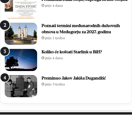
prije 4 dana
Poznati termini međunarodnih duhovnih
obnova u Međugorju za 2027. godinu
prije 2 tjedna
Koliko će koštati Starlink u BiH?
prije 4 dana
Preminuo Jakov Jakiša Dugandžić
prije 3 tjedna