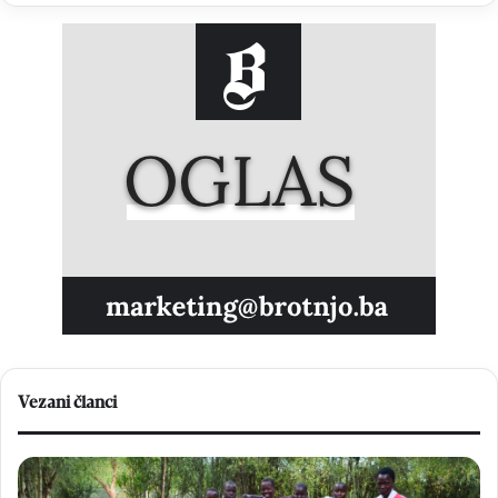
Vezani članci
Fra
He
Zvonimir
Ml