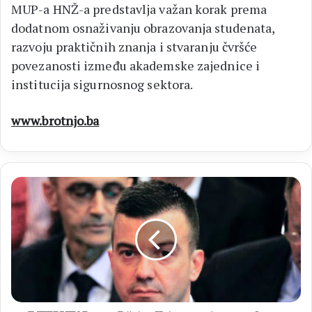
MUP-a HNŽ-a predstavlja važan korak prema
dodatnom osnaživanju obrazovanja studenata,
razvoju praktičnih znanja i stvaranju čvršće
povezanosti između akademske zajednice i
institucija sigurnosnog sektora.
www.brotnjo.ba
INTERVJU
Damir
Džeba:
"Izborni
zakon
je
reforma
svih
reformi,