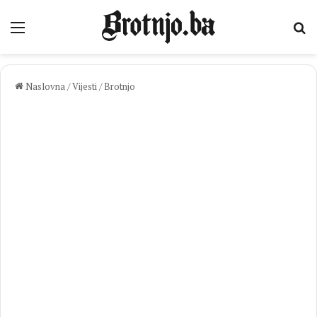
Izbornik
Pr
Naslovna
/
Vijesti
/
Brotnjo