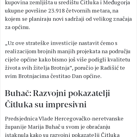
kupovina zemljišta u središtu Čitluka i Međugorja
ukupne površine 23.918 četvornih metara, na
kojem se planiraju novi sadržaji od velikog značaja
za općinu.
„Uz ove strateške investicije nastavit ćemo s
realizacijom brojnih manjih projekata na području
cijele općine kako bismo još više podigli kvalitetu
života svih žitelja Brotnja”, poručio je Radišić te
svim Brotnjacima čestitao Dan općine.
Buhač: Razvojni pokazatelji
Čitluka su impresivni
Predsjednica Vlade Hercegovačko-neretvanske
županije Marija Buhač u svom je obraćanju
istaknula kako su razvojni pokazatelji Čitluka