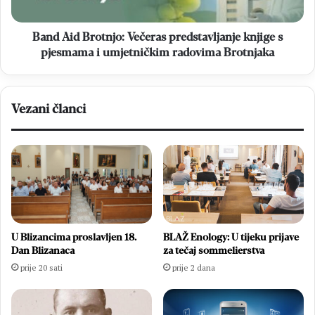
pjesmama
i
umjetničkim
Band Aid Brotnjo: Večeras predstavljanje knjige s
radovima
pjesmama i umjetničkim radovima Brotnjaka
Brotnjaka
Vezani članci
U Blizancima proslavljen 18.
BLAŽ Enology: U tijeku prijave
Dan Blizanaca
za tečaj sommelierstva
prije 20 sati
prije 2 dana