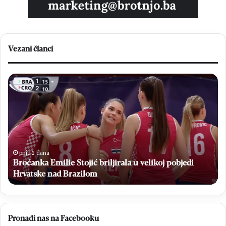
Vezani članci
Broćanka
Hr
Emilie
U1
Stojić
s
briljirala
dvi
u
po
velikoj
Em
pobjedi
Sto
Hrvatske
i
prije 2 dana
Z
nad
Broćanka Emilie Stojić briljirala u velikoj pobjedi
Lj
Brazilom
Du
Hrvatske nad Brazilom
us
u
Či
Pronađi nas na Facebooku