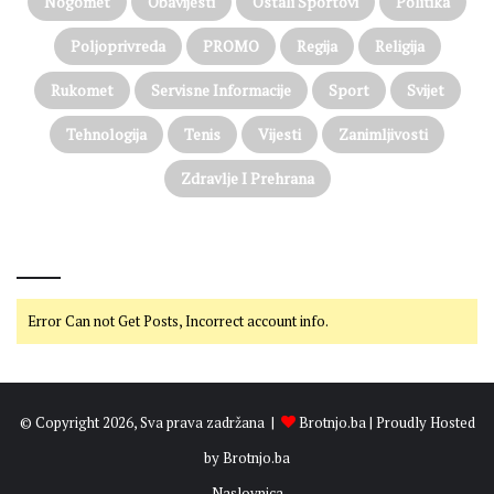
Nogomet
Obavijesti
Ostali Sportovi
Politika
Poljoprivreda
PROMO
Regija
Religija
Rukomet
Servisne Informacije
Sport
Svijet
Tehnologija
Tenis
Vijesti
Zanimljivosti
Zdravlje I Prehrana
@on Twitter
Error Can not Get Posts, Incorrect account info.
© Copyright 2026, Sva prava zadržana |
Brotnjo.ba
| Proudly Hosted
by
Brotnjo.ba
Naslovnica