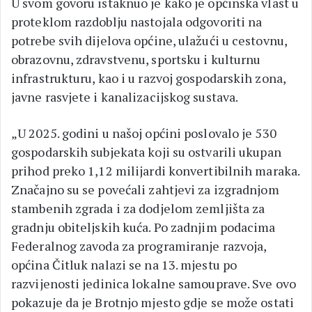
U svom govoru istaknuo je kako je općinska vlast u
proteklom razdoblju nastojala odgovoriti na
potrebe svih dijelova općine, ulažući u cestovnu,
obrazovnu, zdravstvenu, sportsku i kulturnu
infrastrukturu, kao i u razvoj gospodarskih zona,
javne rasvjete i kanalizacijskog sustava.
„U 2025. godini u našoj općini poslovalo je 530
gospodarskih subjekata koji su ostvarili ukupan
prihod preko 1,12 milijardi konvertibilnih maraka.
Značajno su se povećali zahtjevi za izgradnjom
stambenih zgrada i za dodjelom zemljišta za
gradnju obiteljskih kuća. Po zadnjim podacima
Federalnog zavoda za programiranje razvoja,
općina Čitluk nalazi se na 13. mjestu po
razvijenosti jedinica lokalne samouprave. Sve ovo
pokazuje da je Brotnjo mjesto gdje se može ostati