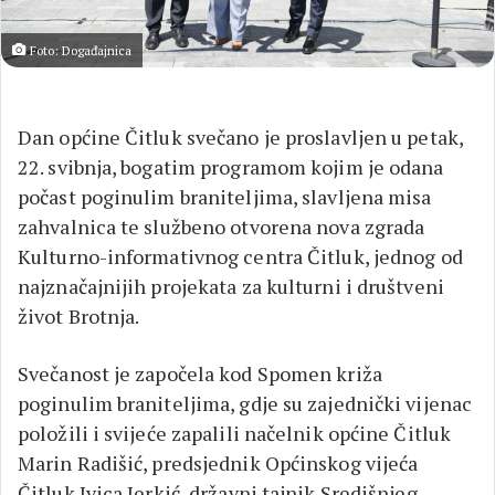
Foto: Događajnica
Dan općine Čitluk svečano je proslavljen u petak,
22. svibnja, bogatim programom kojim je odana
počast poginulim braniteljima, slavljena misa
zahvalnica te službeno otvorena nova zgrada
Kulturno-informativnog centra Čitluk, jednog od
najznačajnijih projekata za kulturni i društveni
život Brotnja.
Svečanost je započela kod Spomen križa
poginulim braniteljima, gdje su zajednički vijenac
položili i svijeće zapalili načelnik općine Čitluk
Marin Radišić, predsjednik Općinskog vijeća
Čitluk Ivica Jerkić, državni tajnik Središnjeg