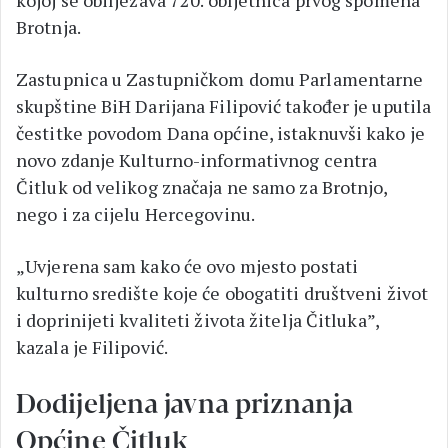
kojoj se obilježava 720. obljetnica prvog spomena
Brotnja.
Zastupnica u Zastupničkom domu Parlamentarne
skupštine BiH Darijana Filipović također je uputila
čestitke povodom Dana općine, istaknuvši kako je
novo zdanje Kulturno-informativnog centra
Čitluk od velikog značaja ne samo za Brotnjo,
nego i za cijelu Hercegovinu.
„Uvjerena sam kako će ovo mjesto postati
kulturno središte koje će obogatiti društveni život
i doprinijeti kvaliteti života žitelja Čitluka”,
kazala je Filipović.
Dodijeljena javna priznanja
Općine Čitluk