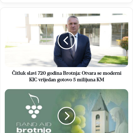
Čitluk
slavi
720
godina
Brotnja:
Otvara
se
moderni
KIC
vrijedan
Čitluk slavi 720 godina Brotnja: Otvara se moderni
gotovo
KIC vrijedan gotovo 5 milijuna KM
5
milijuna
Band
KM
Aid
Brotnjo:
Večeras
predstavljanje
knjige
s