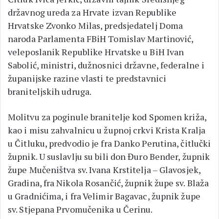
državnog ureda za Hrvate izvan Republike
Hrvatske Zvonko Milas, predsjedatelj Doma
naroda Parlamenta FBiH Tomislav Martinović,
veleposlanik Republike Hrvatske u BiH Ivan
Sabolić, ministri, dužnosnici državne, federalne i
županijske razine vlasti te predstavnici
braniteljskih udruga.
Molitvu za poginule branitelje kod Spomen križa,
kao i misu zahvalnicu u župnoj crkvi Krista Kralja
u Čitluku, predvodio je fra Danko Perutina, čitlučki
župnik. U suslavlju su bili don Đuro Bender, župnik
župe Mučeništva sv. Ivana Krstitelja – Glavosjek,
Gradina, fra Nikola Rosančić, župnik župe sv. Blaža
u Gradnićima, i fra Velimir Bagavac, župnik župe
sv. Stjepana Prvomučenika u Čerinu.