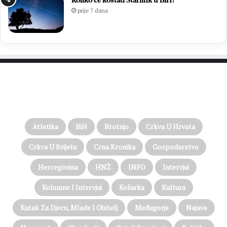
Koliko će koštati Starlink u BiH?
prije 7 dana
PROČITAJTE JOŠ…
Atletika
BiH
Brotnjo
Crkva U Hrvata
Crkva U Svijetu
Crna Kronika
Gospodarstvo
Hercegovina
HNŽ
INFO
Intervjui
Kolumne I Intervjui
Košarka
Kultura
Kutak Za Djecu, Mlade I Obitelj
Međugorje
Najave