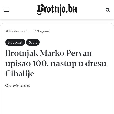
Izbornik
Pr
Naslovna
/
Sport
/
Nogomet
Nogomet
Sport
Brotnjak Marko Pervan
upisao 100. nastup u dresu
Cibalije
22 svibnja, 2026