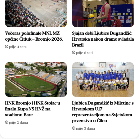
Večeras polufinale MNL MZ
Sjajan debi Ljubice Dugandžić:
općine Čitluk – Brotnjo 2026.
Hrvatska nakon drame svladala
Brazil
prije 4 sata
prije 6 sati
HNK Brotnjo i HNK Stolac u
Ljubica Dugandžić iz Miletine s
finalu Kupa NS HNŽ na
Hrvatskom U17
stadionu Bare
reprezentacijom na Svjetskom
prvenstvu u Čileu
prije 2 dana
prije 3 dana