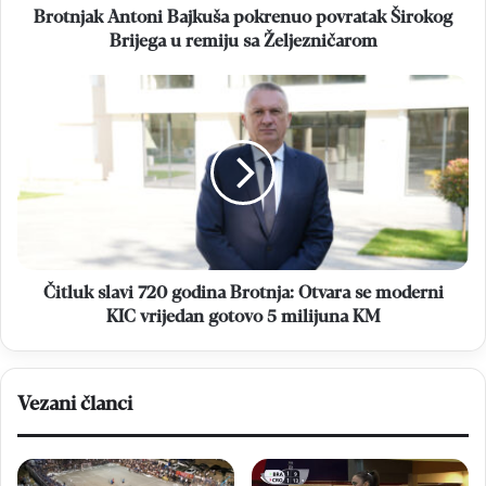
sa
Brotnjak Antoni Bajkuša pokrenuo povratak Širokog
Željezničarom
Brijega u remiju sa Željezničarom
Čitluk
slavi
720
godina
Brotnja:
Otvara
se
moderni
KIC
vrijedan
Čitluk slavi 720 godina Brotnja: Otvara se moderni
gotovo
KIC vrijedan gotovo 5 milijuna KM
5
milijuna
KM
Vezani članci