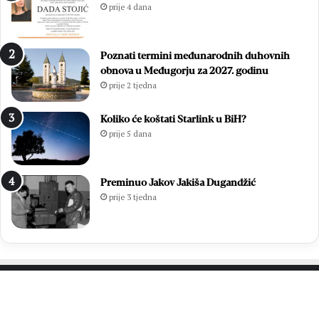
prije 4 dana
Poznati termini međunarodnih duhovnih
obnova u Međugorju za 2027. godinu
prije 2 tjedna
Koliko će koštati Starlink u BiH?
prije 5 dana
Preminuo Jakov Jakiša Dugandžić
prije 3 tjedna
PROČITAJTE JOŠ…