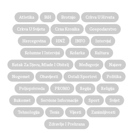
Atletika
BiH
Brotnjo
Crkva U Hrvata
Crkva U Svijetu
Crna Kronika
Gospodarstvo
Hercegovina
HNŽ
INFO
Intervjui
Kolumne I Intervjui
Košarka
Kultura
Kutak Za Djecu, Mlade I Obitelj
Međugorje
Najave
Nogomet
Obavijesti
Ostali Sportovi
Politika
Poljoprivreda
PROMO
Regija
Religija
Rukomet
Servisne Informacije
Sport
Svijet
Tehnologija
Tenis
Vijesti
Zanimljivosti
Zdravlje I Prehrana