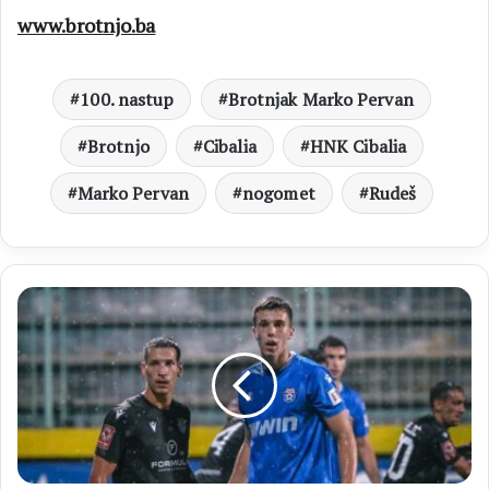
www.brotnjo.ba
100. nastup
Brotnjak Marko Pervan
Brotnjo
Cibalia
HNK Cibalia
Marko Pervan
nogomet
Rudeš
Brotnjak
Antoni
Bajkuša
pokrenuo
povratak
Širokog
Brijega
u
remiju