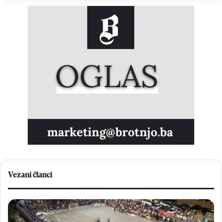
Vezani članci
Heroji
Fr
Mladifesta:
Di