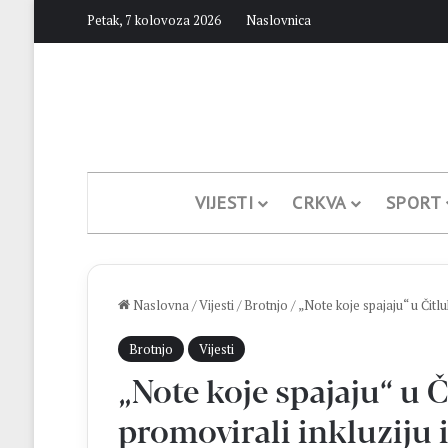
Petak, 7 kolovoza 2026
Naslovnica
VIJESTI
CRKVA
SPORT
Naslovna
/
Vijesti
/
Brotnjo
/
„Note koje spajaju“ u Čitlu
Brotnjo
Vijesti
„Note koje spajaju“ u 
promovirali inkluziju i