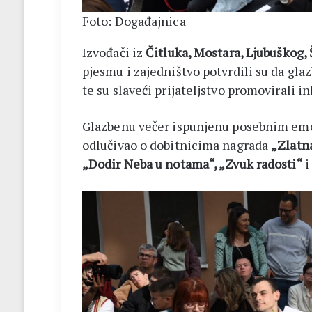
Foto: Događajnica
Izvođači iz
Čitluka, Mostara, Ljubuškog, 
pjesmu i zajedništvo potvrdili su da gla
te su slaveći prijateljstvo promovirali in
Glazbenu večer ispunjenu posebnim emoci
odlučivao o dobitnicima nagrada
„Zlatna
„Dodir Neba u notama“, „Zvuk radosti“
i