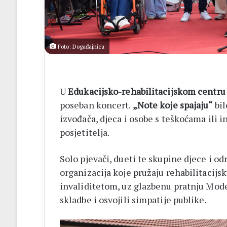
Foto: Događajnica
U
Edukacijsko-rehabilitacijskom centru 
poseban koncert.
„Note koje spajaju“
bil
izvođača, djeca i osobe s teškoćama ili 
posjetitelja.
Solo pjevači, dueti te skupine djece i odr
organizacija koje pružaju rehabilitacijs
invaliditetom, uz glazbenu pratnju Mode
skladbe i osvojili simpatije publike.