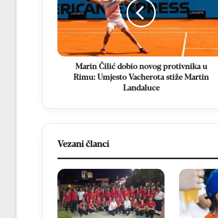
novog
protivnika
u
Rimu:
Umjesto
Vacherota
stiže
Marin Čilić dobio novog protivnika u
Martin
Rimu: Umjesto Vacherota stiže Martin
Landaluce
Landaluce
Vezani članci