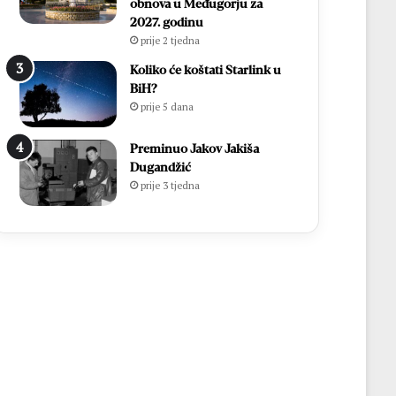
obnova u Međugorju za
2027. godinu
prije 2 tjedna
Koliko će koštati Starlink u
BiH?
prije 5 dana
Preminuo Jakov Jakiša
Dugandžić
prije 3 tjedna