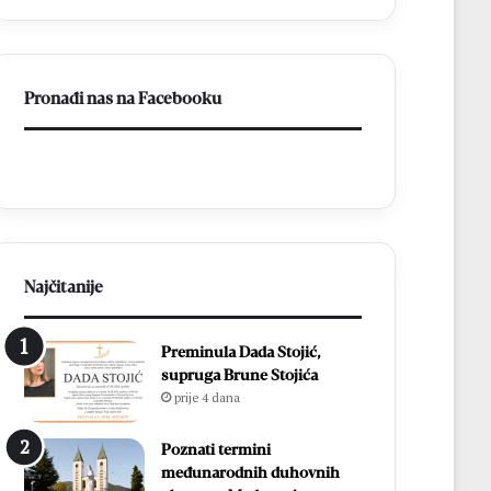
Pronađi nas na Facebooku
Najčitanije
Preminula Dada Stojić,
supruga Brune Stojića
prije 4 dana
Poznati termini
međunarodnih duhovnih