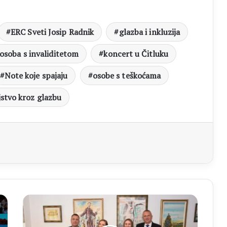
ERC Sveti Josip Radnik
glazba i inkluzija
 osoba s invaliditetom
koncert u Čitluku
Note koje spajaju
osobe s teškoćama
jstvo kroz glazbu
aj
Načelnik
Radišić
ugostio