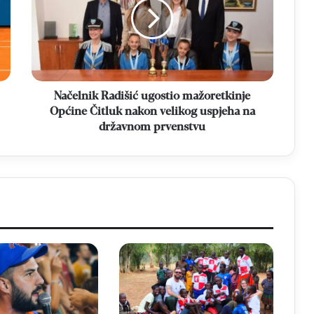
mažoretkinje
Općine
Čitluk
nakon
velikog
uspjeha
na
Načelnik Radišić ugostio mažoretkinje
državnom
Općine Čitluk nakon velikog uspjeha na
prvenstvu
državnom prvenstvu