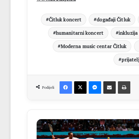
Čitluk koncert
događaji Čitluk
humanitarni koncert
inkluzija
Moderna music centar Čitluk
prijatel
Facebook
X
Messenger
Dijeli putem Emaila
Print
Podijeli
Marin
Čilić
dobio