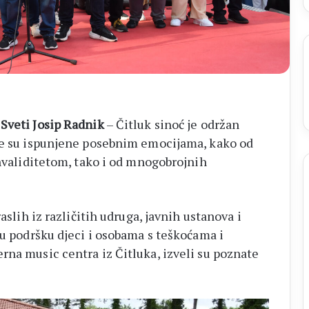
publika
je
njegova
najveća
snaga”
Sveti Josip Radnik
– Čitluk sinoć je održan
e su ispunjene posebnim emocijama, kako od
invaliditetom, tako i od mnogobrojnih
aslih iz različitih udruga, javnih ustanova i
ku podršku djeci i osobama s teškoćama i
rna music centra iz Čitluka, izveli su poznate