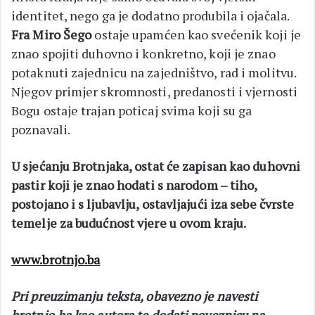
identitet, nego ga je dodatno produbila i ojačala.
Fra Miro Šego
ostaje upamćen kao svećenik koji je
znao spojiti duhovno i konkretno, koji je znao
potaknuti zajednicu na zajedništvo, rad i molitvu.
Njegov primjer skromnosti, predanosti i vjernosti
Bogu ostaje trajan poticaj svima koji su ga
poznavali.
U sjećanju Brotnjaka, ostat će zapisan kao duhovni
pastir koji je znao hodati s narodom – tiho,
postojano i s ljubavlju, ostavljajući iza sebe čvrste
temelje za budućnost vjere u ovom kraju.
www.brotnjo.ba
Pri preuzimanju teksta, obavezno je navesti
brotnjo.ba kao autora te dodati poveznicu na