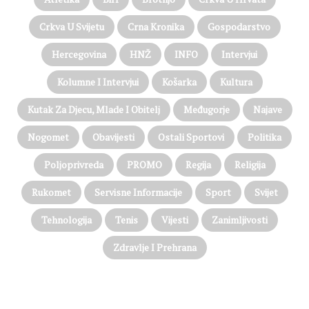
Crkva U Svijetu
Crna Kronika
Gospodarstvo
Hercegovina
HNŽ
INFO
Intervjui
Kolumne I Intervjui
Košarka
Kultura
Kutak Za Djecu, Mlade I Obitelj
Međugorje
Najave
Nogomet
Obavijesti
Ostali Sportovi
Politika
Poljoprivreda
PROMO
Regija
Religija
Rukomet
Servisne Informacije
Sport
Svijet
Tehnologija
Tenis
Vijesti
Zanimljivosti
Zdravlje I Prehrana
@on Twitter