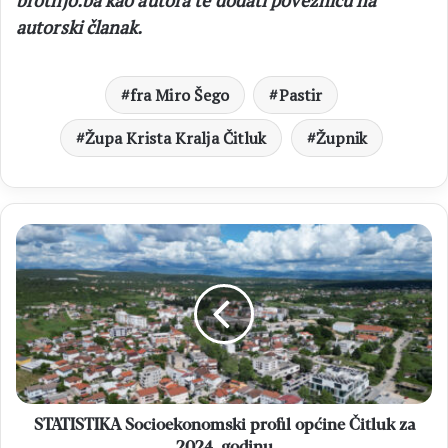
autorski članak.
fra Miro Šego
Pastir
Župa Krista Kralja Čitluk
Župnik
STATISTIKA
Socioekonomski
profil
općine
Čitluk
za
2024.
godinu
STATISTIKA Socioekonomski profil općine Čitluk za
2024. godinu