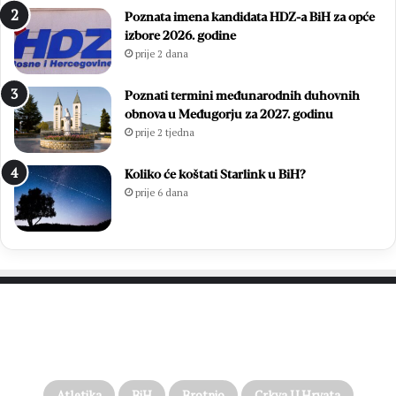
Poznata imena kandidata HDZ-a BiH za opće
izbore 2026. godine
prije 2 dana
Poznati termini međunarodnih duhovnih
obnova u Međugorju za 2027. godinu
prije 2 tjedna
Koliko će koštati Starlink u BiH?
prije 6 dana
PROČITAJTE JOŠ…
Atletika
BiH
Brotnjo
Crkva U Hrvata