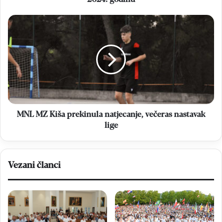
MNL
MZ
Kiša
prekinula
natjecanje,
večeras
nastavak
lige
MNL MZ Kiša prekinula natjecanje, večeras nastavak
lige
Vezani članci