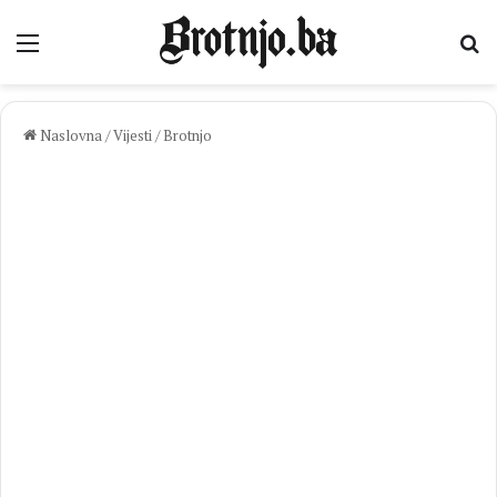
Izbornik
Pr
Naslovna
/
Vijesti
/
Brotnjo