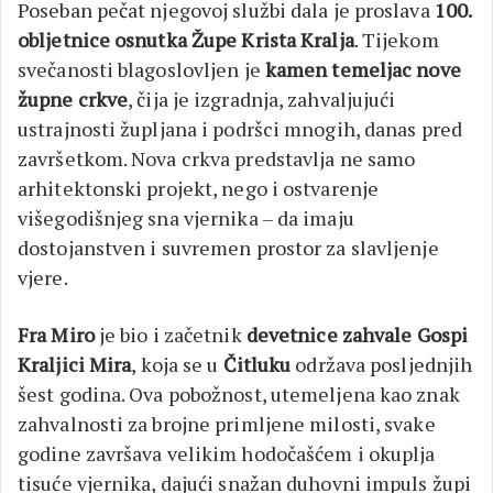
Poseban pečat njegovoj službi dala je proslava
100.
obljetnice osnutka Župe Krista Kralja
. Tijekom
svečanosti blagoslovljen je
kamen temeljac nove
župne crkve
, čija je izgradnja, zahvaljujući
ustrajnosti župljana i podršci mnogih, danas pred
završetkom. Nova crkva predstavlja ne samo
arhitektonski projekt, nego i ostvarenje
višegodišnjeg sna vjernika – da imaju
dostojanstven i suvremen prostor za slavljenje
vjere.
Fra Miro
je bio i začetnik
devetnice zahvale Gospi
Kraljici Mira
, koja se u
Čitluku
održava posljednjih
šest godina. Ova pobožnost, utemeljena kao znak
zahvalnosti za brojne primljene milosti, svake
godine završava velikim hodočašćem i okuplja
tisuće vjernika, dajući snažan duhovni impuls župi