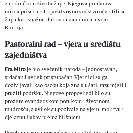
zajedničkom životu župe. Njegova predanost,
mirna prisutnost i požrtvovno vodstvo učvrstili su
župu kao snažnu duhovnu zajednicu u srcu
Brotnja.
Pastoralni rad – vjera u središtu
zajedništva
Fra Miro
je bio svećenik naroda – jednostavan,
srdačan i uvijek pristupačan. Vjernici su ga
doživljavali kao osobu koja zna slušati, razumjeti i
pružiti podršku. Njegove propovijedi bile su
prožete evanđeoskom porukom i životnom
mudrošću, a uvijek su pozivale na vjeru, molitvu i
djelatnu ljubav prema bližnjem.
Posebnu pažnju posvećivao je obiteljima, djeci,