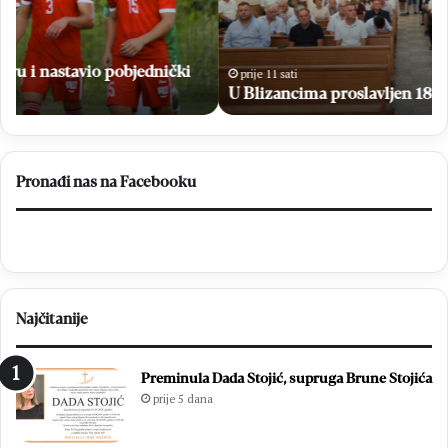
Blizanaca
izb
fin
M
M
prije 11 sati
op
U Blizancima proslavljen 18. Dan Blizanaca
Čit
–
Br
20
Pronađi nas na Facebooku
Najčitanije
Preminula Dada Stojić, supruga Brune Stojića
prije 5 dana