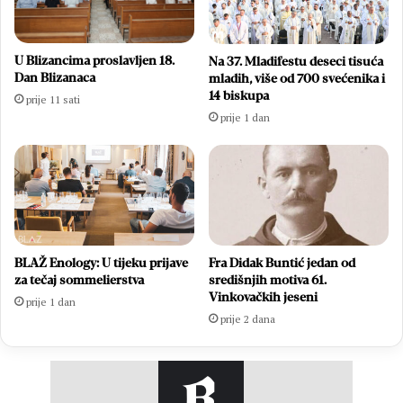
U Blizancima proslavljen 18.
Na 37. Mladifestu deseci tisuća
Dan Blizanaca
mladih, više od 700 svećenika i
14 biskupa
prije 11 sati
prije 1 dan
BLAŽ Enology: U tijeku prijave
Fra Didak Buntić jedan od
za tečaj sommelierstva
središnjih motiva 61.
Vinkovačkih jeseni
prije 1 dan
prije 2 dana