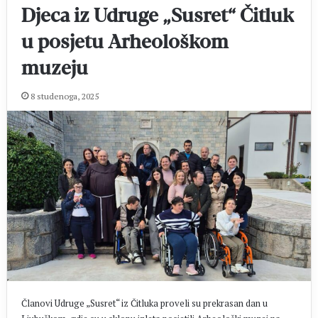
Djeca iz Udruge „Susret“ Čitluk
u posjetu Arheološkom
muzeju
8 studenoga, 2025
Članovi Udruge „Susret“ iz Čitluka proveli su prekrasan dan u