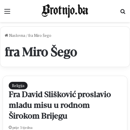
Izbornik
Pr
Naslovna
/
fra Miro Šego
fra Miro Šego
Religija
Fra David Slišković proslavio
mladu misu u rodnom
Širokom Brijegu
prije 3 tjedna