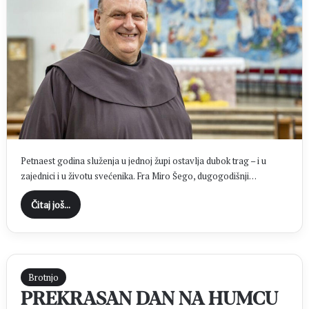
Petnaest godina služenja u jednoj župi ostavlja dubok trag – i u
zajednici i u životu svećenika. Fra Miro Šego, dugogodišnji…
Čitaj još...
Brotnjo
PREKRASAN DAN NA HUMCU