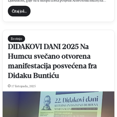
Ljubuškom, gdje su u sklopu izleta posjetili Arheološki muzej na…
Čitaj još...
Brotnjo
DIDAKOVI DANI 2025 Na
Humcu svečano otvorena
manifestacija posvećena fra
Didaku Buntiću
17 listopada, 2025