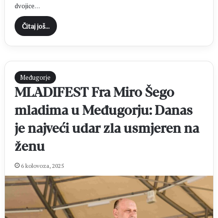
dvojice…
Čitaj još...
Međugorje
MLADIFEST Fra Miro Šego
mladima u Međugorju: Danas
je najveći udar zla usmjeren na
ženu
6 kolovoza, 2025