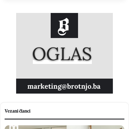
Vezani članci
F
B