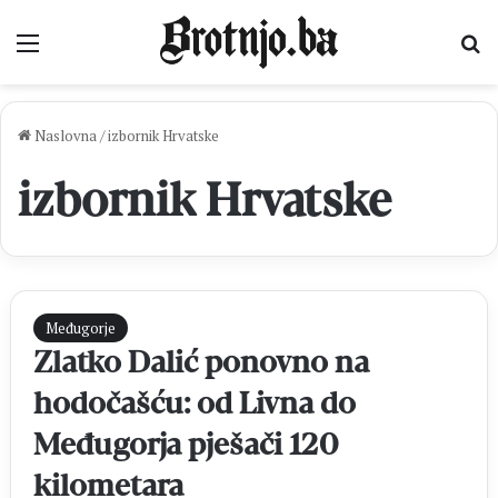
Izbornik
Pr
Naslovna
/
izbornik Hrvatske
izbornik Hrvatske
Međugorje
Zlatko Dalić ponovno na
hodočašću: od Livna do
Međugorja pješači 120
kilometara