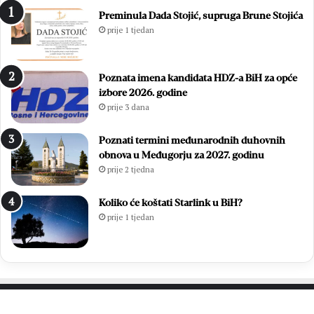
p
2
Preminula Dada Stojić, supruga Brune Stojića
o
6
prije 1 tjedan
k
:
l
M
a
a
Poznata imena kandidata HDZ-a BiH za opće
n
t
izbore 2026. godine
j
e
prije 3 dana
a
B
m
u
o
l
Poznati termini međunarodnih duhovnih
s
i
obnova u Međugorju za 2027. godinu
v
ć
prije 2 tjedna
o
p
j
o
Koliko će koštati Starlink u BiH?
u
n
prije 1 tjedan
p
o
a
v
ž
n
n
o
j
o
u
k