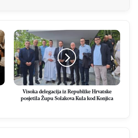
Visoka
delegacija
iz
Republike
Hrvatske
posjetila
Župu
Solakova
Kula
kod
Visoka delegacija iz Republike Hrvatske
Konjica
posjetila Župu Solakova Kula kod Konjica