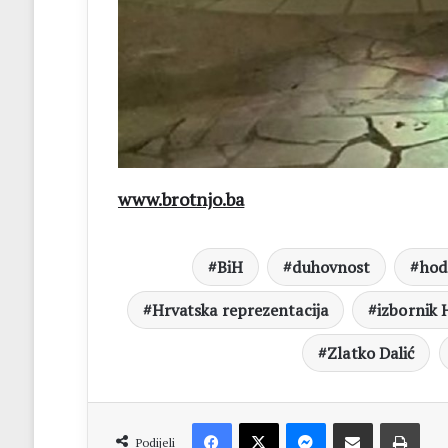
www.brotnjo.ba
BiH
duhovnost
hod
Hrvatska reprezentacija
izbornik 
Zlatko Dalić
Facebook
X
Messenger
Dijeli putem Emaila
Print
Podijeli