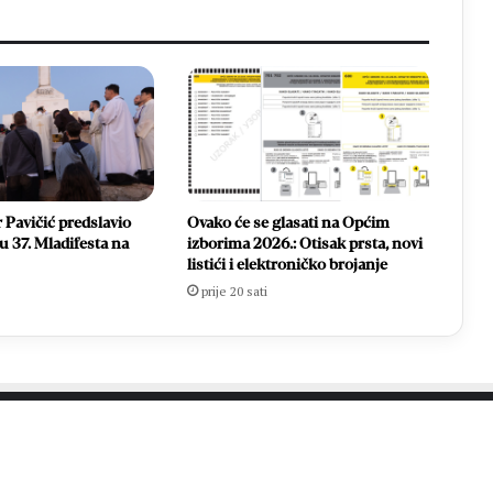
 Pavičić predslavio
Ovako će se glasati na Općim
 37. Mladifesta na
izborima 2026.: Otisak prsta, novi
listići i elektroničko brojanje
prije 20 sati