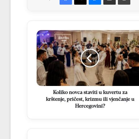
Koliko
novca
staviti
u
kuvertu
za
krštenje,
pričest,
krizmu
ili
Koliko novca staviti u kuvertu za
vjenčanje
krštenje, pričest, krizmu ili vjenčanje u
u
Hercegovini?
Hercegovini?