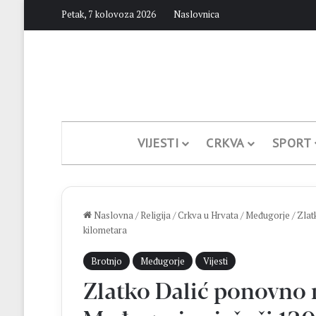
Petak, 7 kolovoza 2026
Naslovnica
VIJESTI
CRKVA
SPORT
Naslovna
/
Religija
/
Crkva u Hrvata
/
Međugorje
/
Zlat
kilometara
Brotnjo
Međugorje
Vijesti
Zlatko Dalić ponovno 