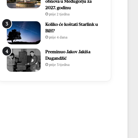
obnova u Međugorju za
2027. godinu
prije 2 tjedna
Koliko će koštati Starlink u
BiH?
prije 4 dana
Preminuo Jakov Jakiša
Dugandžić
prije 3 tjedna