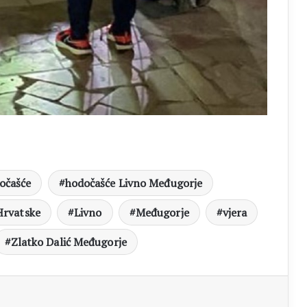
očašće
hodočašće Livno Međugorje
Hrvatske
Livno
Međugorje
vjera
Zlatko Dalić Međugorje
aj