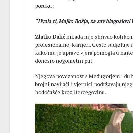
poruku:
“Hvala ti, Majko Božja, za sav blagoslov!
Zlatko Dalić
nikada nije skrivao koliko m
profesionalnoj karijeri. Često sudjeluj
kako mu je upravo vjera pomogla u najt
donosio nogometni put.
Njegova povezanost s Međugorjem i duh
brojni navijači i vjernici podržavaju nj
hodočašće kroz Hercegovinu.