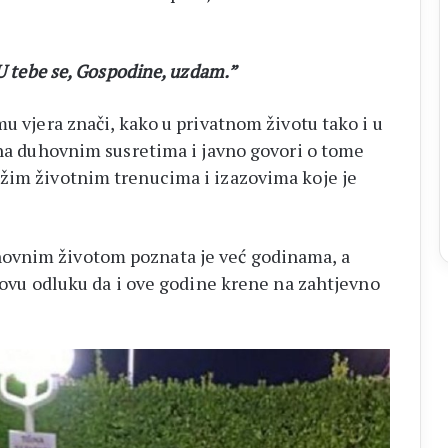
 U tebe se, Gospodine, uzdam.”
u vjera znači, kako u privatnom životu tako i u
e na duhovnim susretima i javno govori o tome
ežim životnim trenucima i izazovima koje je
ovnim životom poznata je već godinama, a
egovu odluku da i ove godine krene na zahtjevno