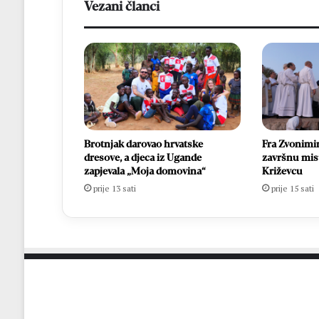
Vezani članci
Brotnjak darovao hrvatske
Fra Zvonimir
dresove, a djeca iz Ugande
završnu misu
zapjevala „Moja domovina“
Križevcu
prije 13 sati
prije 15 sati