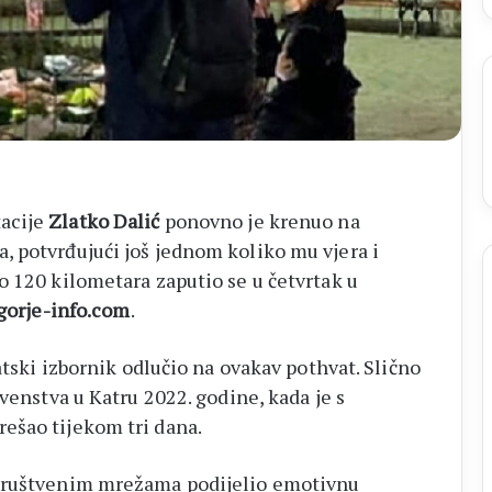
acije
Zlatko Dalić
ponovno je krenuo na
 potvrđujući još jednom koliko mu vjera i
o 120 kilometara zaputio se u četvrtak u
orje-info.com
.
atski izbornik odlučio na ovakav pothvat. Slično
rvenstva u Katru 2022. godine, kada je s
ešao tijekom tri dana.
društvenim mrežama podijelio emotivnu