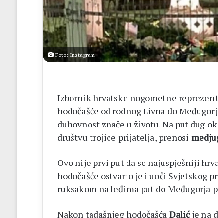
listići
i
elektroničko
brojanje
Foto: Instagram
Izbornik hrvatske nogometne reprezent
hodočašće od rodnog Livna do Međugorja,
duhovnost znače u životu. Na put dug ok
društvu trojice prijatelja, prenosi
medjug
Ovo nije prvi put da se najuspješniji hrv
hodočašće ostvario je i uoči Svjetskog p
ruksakom na leđima put do Međugorja pr
Nakon tadašnjeg hodočašća
Dalić
je na 