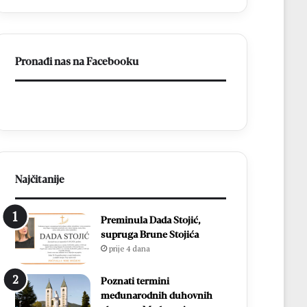
a
BiH
otvorila
put
Pronađi nas na Facebooku
prema
miru
Najčitanije
Preminula Dada Stojić,
supruga Brune Stojića
prije 4 dana
Poznati termini
međunarodnih duhovnih