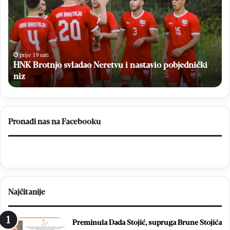
K
l
B
i
r
z
o
a
t
n
n
c
prije 19 sati
HNK Brotnjo svladao Neretvu i nastavio pobjednički
j
i
o
niz
m
s
a
v
p
l
r
a
o
Pronađi nas na Facebooku
d
s
a
l
o
a
N
v
e
l
r
j
Najčitanije
e
e
t
n
v
1
Preminula Dada Stojić, supruga Brune Stojića
u
8