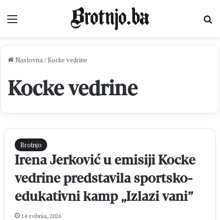
Izbornik
Pr
Naslovna
/
Kocke vedrine
Kocke vedrine
Brotnjo
Irena Jerković u emisiji Kocke
vedrine predstavila sportsko-
edukativni kamp „Izlazi vani”
14 svibnja, 2026