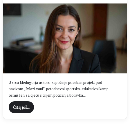
U srcu Međugorja uskoro započinje poseban projekt pod
nazivom „Izlazi vani”, petodnevni sportsko-edukativni kamp
osmišljen za djecu s ciljem poticanja boravka…
Čitaj još...