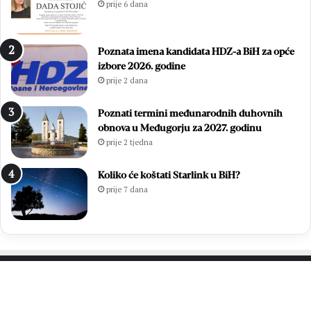
prije 6 dana
i
.
n
D
a
a
Poznata imena kandidata HDZ-a BiH za opće
s
n
izbore 2026. godine
t
B
prije 2 dana
a
l
v
i
i
z
Poznati termini međunarodnih duhovnih
o
a
obnova u Međugorju za 2027. godinu
p
n
prije 2 tjedna
o
a
b
c
Koliko će koštati Starlink u BiH?
j
a
prije 7 dana
e
d
n
i
č
k
i
PROČITAJTE JOŠ…
n