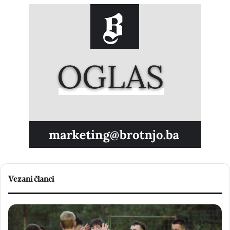
Vezani članci
H
U
N
B