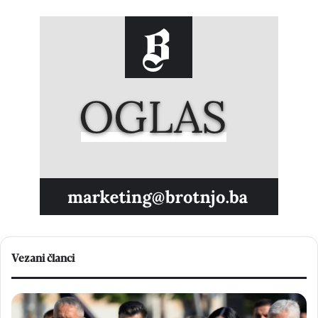
Vezani članci
K
B
n
e