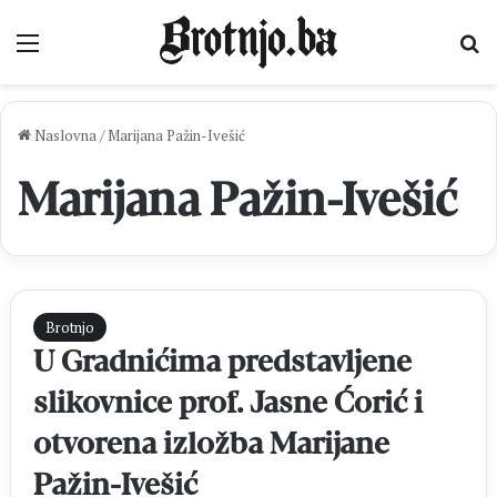
Izbornik
Pr
Naslovna
/
Marijana Pažin-Ivešić
Marijana Pažin-Ivešić
Brotnjo
U Gradnićima predstavljene
slikovnice prof. Jasne Ćorić i
otvorena izložba Marijane
Pažin-Ivešić