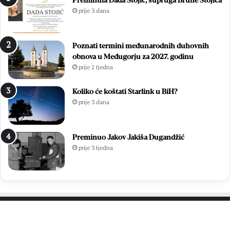
Preminula Dada Stojić, supruga Brune Stojića
i
g
prije 3 dana
c
l
u
e
O
d
Poznati termini međunarodnih duhovnih
l
i
obnova u Međugorju za 2027. godinu
u
:
prije 2 tjedna
j
O
e
n
:
l
Koliko će koštati Starlink u BiH?
P
i
prije 3 dana
o
n
b
e
j
p
Preminuo Jakov Jakiša Dugandžić
e
r
prije 3 tjedna
d
i
a
j
k
a
o
v
j
e
a
o
j
t