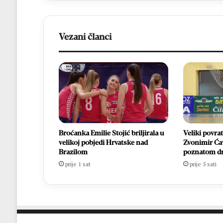
Vezani članci
Broćanka Emilie Stojić briljirala u
Veliki povra
velikoj pobjedi Hrvatske nad
Zvonimir Ća
Brazilom
poznatom d
prije 1 sat
prije 5 sati