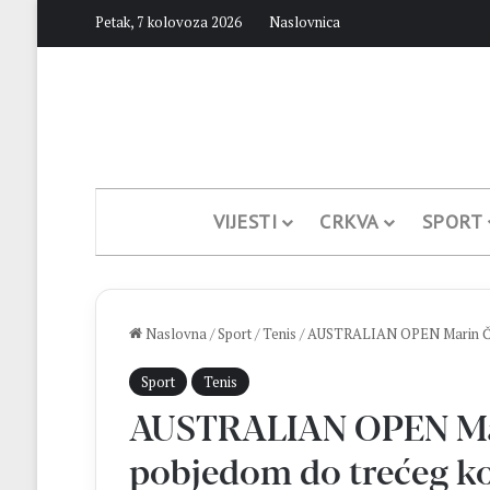
Petak, 7 kolovoza 2026
Naslovnica
VIJESTI
CRKVA
SPORT
Naslovna
/
Sport
/
Tenis
/
AUSTRALIAN OPEN Marin Čili
Sport
Tenis
AUSTRALIAN OPEN Mari
pobjedom do trećeg k