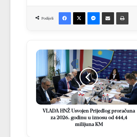
Facebook
X
Messenger
Dijeli putem Emaila
Print
Podijeli
VLADA
HNŽ
Usvojen
Prijedlog
proračuna
za
2026.
godinu
u
iznosu
VLADA HNŽ Usvojen Prijedlog proračuna
od
za 2026. godinu u iznosu od 444,4
444,4
milijuna KM
milijuna
KM