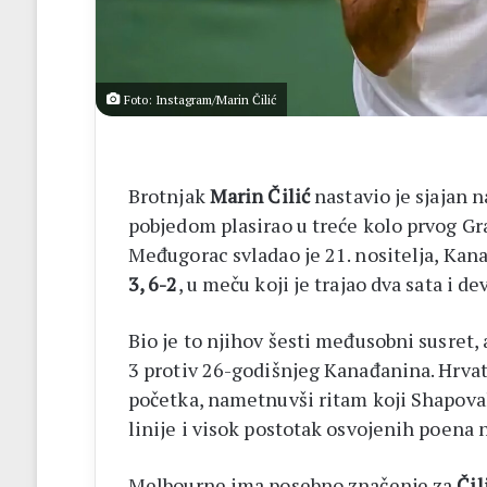
14
biskupa
Foto: Instagram/Marin Čilić
Brotnjak
Marin Čilić
nastavio je sjajan 
pobjedom plasirao u treće kolo prvog Gr
Međugorac svladao je 21. nositelja, Ka
3, 6-2
, u meču koji je trajao dva sata i d
Bio je to njihov šesti međusobni susret
3 protiv 26-godišnjeg Kanađanina. Hrvat
početka, nametnuvši ritam koji Shapovalo
linije i visok postotak osvojenih poena n
Melbourne ima posebno značenje za
Čil