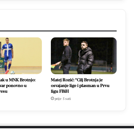
tak u MNK Brotnjo:
Matej Rozić: “Cilj Brotnja je
var ponovno u
osvajanje lige i plasman u Prvu
resu
ligu FBiH
prije 5 sati