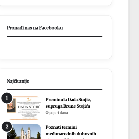
ligu
FBiH
Pronađi nas na Facebooku
Najčitanije
Preminula Dada Stojić,
supruga Brune Stojića
prije 4 dana
Poznati termini
međunarodnih duhovnih