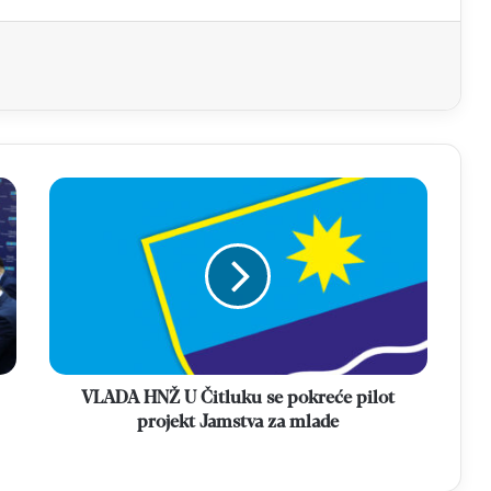
aj
VLADA
HNŽ
U
Čitluku
se
pokreće
pilot
projekt
Jamstva
za
VLADA HNŽ U Čitluku se pokreće pilot
mlade
projekt Jamstva za mlade