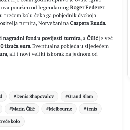
setova poražen od legendarnog
Roger Federer
.
 a u trećem kolu čeka ga pobjednik dvoboja
nositelja turnira, Norvežanina
Caspera Ruuda
.
i nagradni fond u povijesti turnira
, a
Čilić
je već
0 tisuća eura
. Eventualna pobjeda u sljedećem
ura
, ali i novi veliki iskorak na jednom od
d
Denis Shapovalov
Grand Slam
Marin Čilić
Melbourne
tenis
treće kolo