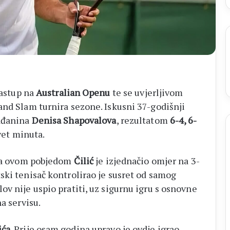
nastup na
Australian Openu
te se uvjerljivom
and Slam turnira sezone. Iskusni 37-godišnji
nađanina
Denisa Shapovalova
, rezultatom
6-4, 6-
evet minuta.
, a ovom pobjedom
Čilić
je izjednačio omjer na 3-
ski tenisač kontrolirao je susret od samog
v nije uspio pratiti, uz sigurnu igru s osnovne
a servisu.
ića
. Prije osam godina upravo je ovdje igrao