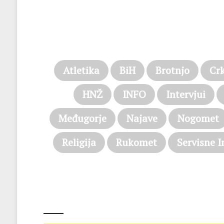
Atletika
BiH
Brotnjo
Cr
HNŽ
INFO
Intervjui
Međugorje
Najave
Nogomet
Religija
Rukomet
Servisne I
@on Twitter