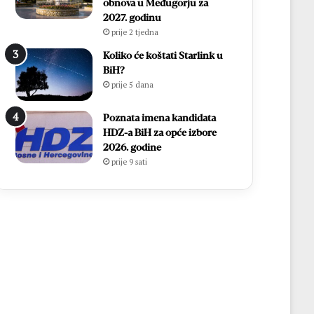
obnova u Međugorju za
2027. godinu
prije 2 tjedna
Koliko će koštati Starlink u
BiH?
prije 5 dana
Poznata imena kandidata
HDZ-a BiH za opće izbore
2026. godine
prije 9 sati