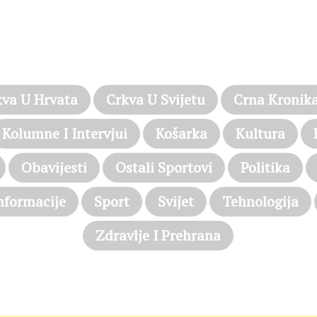
PROČITAJTE JOŠ…
kva U Hrvata
Crkva U Svijetu
Crna Kronik
Kolumne I Intervjui
Košarka
Kultura
Obavijesti
Ostali Sportovi
Politika
nformacije
Sport
Svijet
Tehnologija
Zdravlje I Prehrana