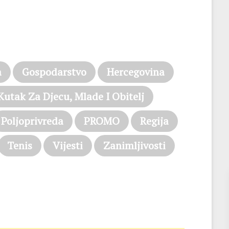
a
Gospodarstvo
Hercegovina
Kutak Za Djecu, Mlade I Obitelj
Poljoprivreda
PROMO
Regija
Tenis
Vijesti
Zanimljivosti