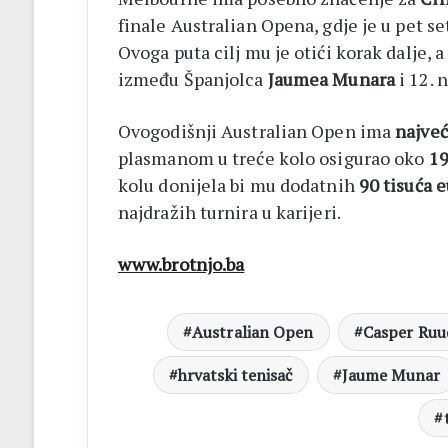
finale Australian Opena, gdje je u pet 
Ovoga puta cilj mu je otići korak dalje,
između Španjolca
Jaumea Munara
i 12. 
Ovogodišnji Australian Open ima
najveć
plasmanom u treće kolo osigurao oko
19
kolu donijela bi mu dodatnih
90 tisuća e
najdražih turnira u karijeri.
www.brotnjo.ba
Australian Open
Casper Ruu
hrvatski tenisač
Jaume Munar