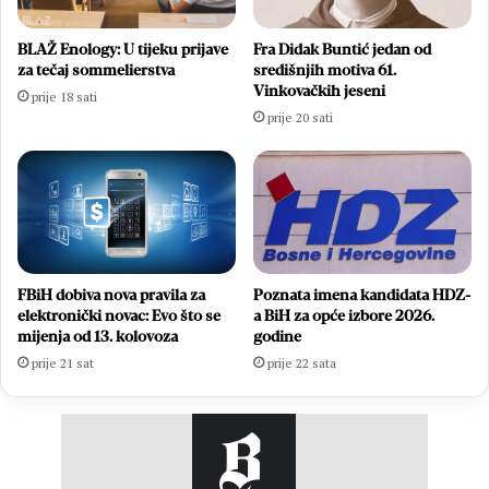
BLAŽ Enology: U tijeku prijave
Fra Didak Buntić jedan od
za tečaj sommelierstva
središnjih motiva 61.
Vinkovačkih jeseni
prije 18 sati
prije 20 sati
FBiH dobiva nova pravila za
Poznata imena kandidata HDZ-
elektronički novac: Evo što se
a BiH za opće izbore 2026.
mijenja od 13. kolovoza
godine
prije 21 sat
prije 22 sata