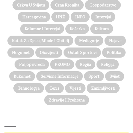
Crkva U Svijetu
Crna Kronika
Gospodarstvo
Hercegovina
HNŽ
INFO
Intervjui
Kolumne I Intervjui
Košarka
Kultura
Kutak Za Djecu, Mlade I Obitelj
Međugorje
Najave
Nogomet
Obavijesti
Ostali Sportovi
Politika
Poljoprivreda
PROMO
Regija
Religija
Rukomet
Servisne Informacije
Sport
Svijet
Tehnologija
Tenis
Vijesti
Zanimljivosti
Zdravlje I Prehrana
@on Twitter