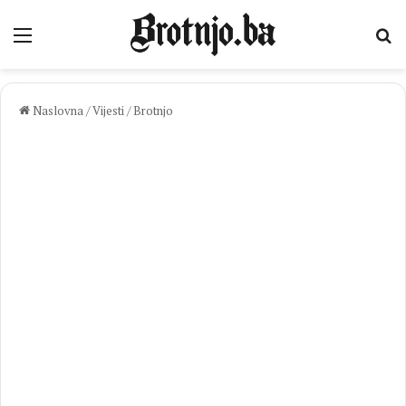
Izbornik
Pr
Naslovna
/
Vijesti
/
Brotnjo