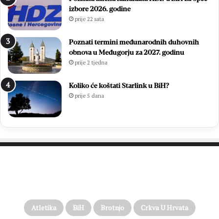
izbore 2026. godine
prije 22 sata
Poznati termini međunarodnih duhovnih
obnova u Međugorju za 2027. godinu
prije 2 tjedna
Koliko će koštati Starlink u BiH?
prije 5 dana
PROČITAJTE JOŠ…
Atletika
BiH
Brotnjo
Crkva U Hrvata