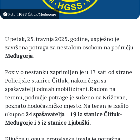
Foto: HGSS Čitluk/Međugorje
U petak, 25. travnja 2025. godine, uspješno je
završena potraga za nestalom osobom na području
Međugorja
.
Poziv o nestanku zaprimljen je u 17 sati od strane
Policijske stanice Čitluk, nakon čega su
spašavatelji odmah mobilizirani. Radom na
terenu, područje potrage je suženo na Križevac,
poznato hodočasničko mjesto. Na teren je izašlo
ukupno
24 spašavatelja
–
19 iz stanice Čitluk-
Međugorje i 5 iz stanice Ljubuški.
Ključnu ulogu u pronalasku imala je potražna