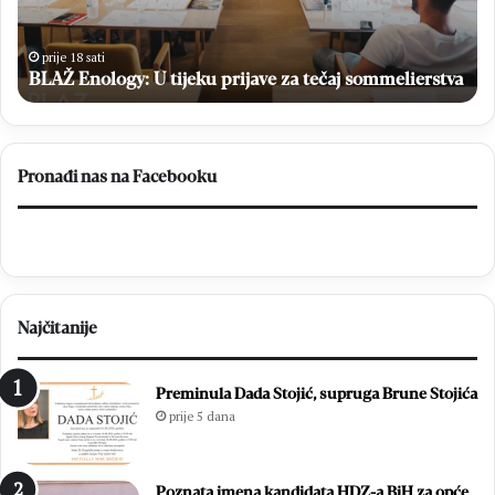
lige
i
prije 18 sati
plasman
Matej Rozić: “Cilj Brotnja je osvajanje lige
u
aj sommelierstva
Prvu ligu FBiH
Prvu
ligu
FBiH
Pronađi nas na Facebooku
Najčitanije
Preminula Dada Stojić, supruga Brune Stojića
prije 5 dana
Poznata imena kandidata HDZ-a BiH za opće