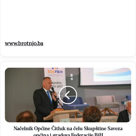
www.brotnjo.ba
Načelnik
Općine
Čitluk
na
čelu
Skupštine
Saveza
općina
i
gradova
Načelnik Općine Čitluk na čelu Skupštine Saveza
Federacije
općina i gradova Federacije BiH