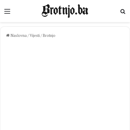
Izbornik
Pr
Naslovna
/
Vijesti
/
Brotnjo