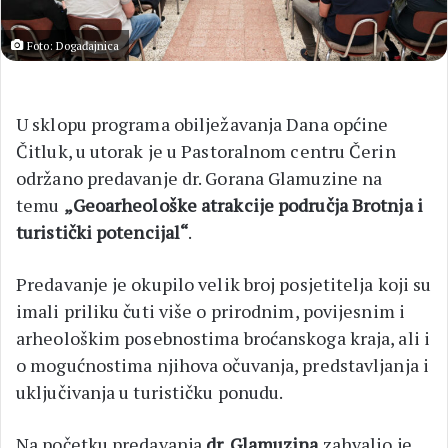
Foto: Događajnica
U sklopu programa obilježavanja Dana općine
Čitluk, u utorak je u Pastoralnom centru Čerin
održano predavanje dr. Gorana Glamuzine na
temu
„Geoarheološke atrakcije područja Brotnja i
turistički potencijal“
.
Predavanje je okupilo velik broj posjetitelja koji su
imali priliku čuti više o prirodnim, povijesnim i
arheološkim posebnostima broćanskoga kraja, ali i
o mogućnostima njihova očuvanja, predstavljanja i
uključivanja u turističku ponudu.
Na početku predavanja
dr. Glamuzina
zahvalio je