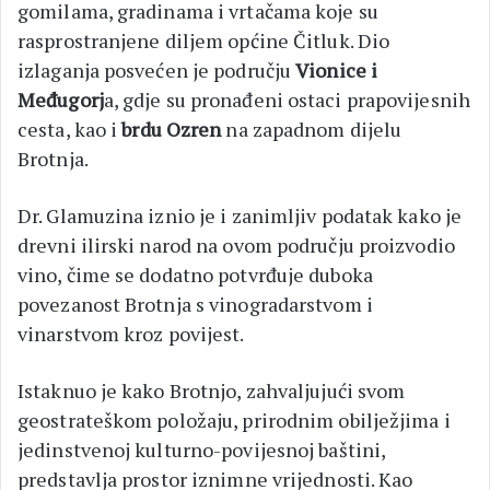
gomilama, gradinama i vrtačama koje su
rasprostranjene diljem općine Čitluk. Dio
izlaganja posvećen je području
Vionice i
Međugorj
a, gdje su pronađeni ostaci prapovijesnih
cesta, kao i
brdu Ozren
na zapadnom dijelu
Brotnja.
Dr. Glamuzina iznio je i zanimljiv podatak kako je
drevni ilirski narod na ovom području proizvodio
vino, čime se dodatno potvrđuje duboka
povezanost Brotnja s vinogradarstvom i
vinarstvom kroz povijest.
Istaknuo je kako Brotnjo, zahvaljujući svom
geostrateškom položaju, prirodnim obilježjima i
jedinstvenoj kulturno-povijesnoj baštini,
predstavlja prostor iznimne vrijednosti. Kao