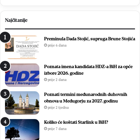
Najčitanije
Preminula Dada Stojić, supruga Brune Stojića
prije 6 dana
Poznata imena kandidata HDZ-a BiH za opće
izbore 2026. godine
prije 2 dana
Poznati termini međunarodnih duhovnih
obnova u Međugorju za 2027. godinu
prije 2 tjedna
Koliko će koštati Starlink u BiH?
prije 7 dana