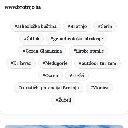
www.brotnjo.ba
arheološka baština
Brotnjo
Čerin
Čitluk
geoarheološke atrakcije
Goran Glamuzina
ilirske gomile
Križevac
Međugorje
outdoor turizam
Ozren
stećci
turistički potencijal Brotnja
Vionica
Žuželj
Program