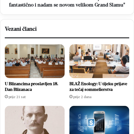
se
fantastično i nadam se novom velikom Grand Slamu"
novom
velikom
Grand
Vezani članci
Slamu"
U Blizancima proslavljen 18.
BLAŽ Enology: U tijeku prijave
Dan Blizanaca
za tečaj sommelierstva
prije 21 sat
prije 2 dana