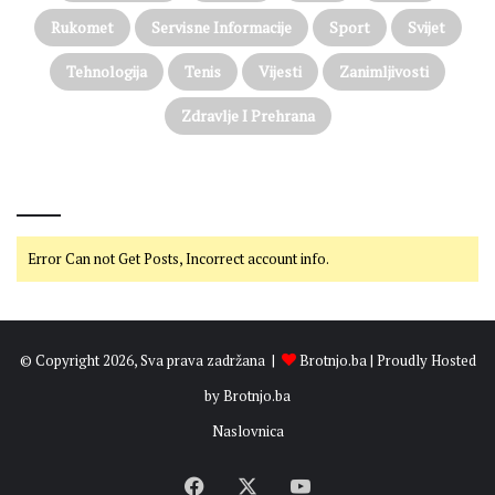
Rukomet
Servisne Informacije
Sport
Svijet
Tehnologija
Tenis
Vijesti
Zanimljivosti
Zdravlje I Prehrana
@on Twitter
Error Can not Get Posts, Incorrect account info.
© Copyright 2026, Sva prava zadržana |
Brotnjo.ba
| Proudly Hosted
by
Brotnjo.ba
Naslovnica
Facebook
X
YouTube