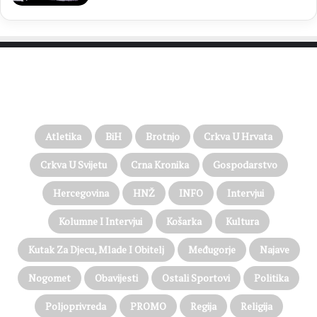
PROČITAJTE JOŠ…
Atletika
BiH
Brotnjo
Crkva U Hrvata
Crkva U Svijetu
Crna Kronika
Gospodarstvo
Hercegovina
HNŽ
INFO
Intervjui
Kolumne I Intervjui
Košarka
Kultura
Kutak Za Djecu, Mlade I Obitelj
Međugorje
Najave
Nogomet
Obavijesti
Ostali Sportovi
Politika
Poljoprivreda
PROMO
Regija
Religija