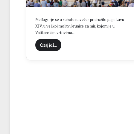
a
đ
e
Međugorje se u subotu navečer pridružilo papi Lavu
v
XIV. u velikoj molitvi krunice za mir, kojom je u
i
Vatikanskim vrtovima…
n
s
Čitaj još...
k
o
g
š
k
o
l
s
k
o
g
c
e
n