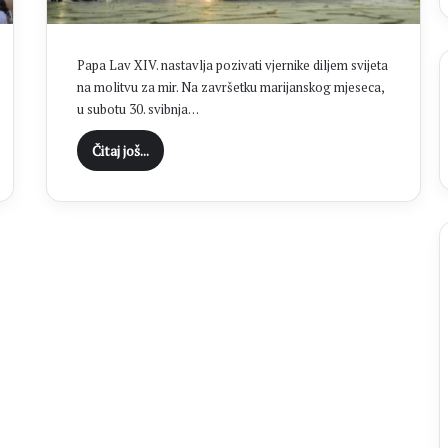
a
s
a
Papa Lav XIV. nastavlja pozivati vjernike diljem svijeta
t
na molitvu za mir. Na završetku marijanskog mjeseca,
i
u subotu 30. svibnja…
n
a
Čitaj još...
O
p
ć
i
m
i
z
b
o
r
i
m
a
2