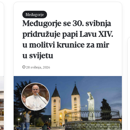
Međugorje
Međugorje se 30. svibnja
pridružuje papi Lavu XIV.
u molitvi krunice za mir
u svijetu
O
28 svibnja, 2026
v
a
k
o
ć
prije 4 sata
e
evinskog školskog
Ovako će se glasati na Općim
s
ilježili 40 godina
izborima 2026.: Otisak prsta, nov
e
listići i elektroničko brojanje
g
l