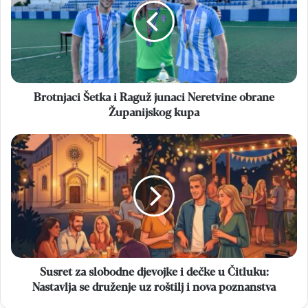
Raguž
junaci
Neretvine
obrane
Županijskog
kupa
Brotnjaci Šetka i Raguž junaci Neretvine obrane
Županijskog kupa
Susret
za
slobodne
djevojke
i
dečke
u
Čitluku:
Nastavlja
se
Susret za slobodne djevojke i dečke u Čitluku:
druženje
Nastavlja se druženje uz roštilj i nova poznanstva
uz