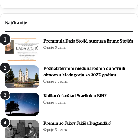
Najčitanije
Preminula Dada Stojić, supruga Brune Stojića
prije 3 dana
Poznati termini međunarodnih duhovnih
obnova u Međugorju za 2027. godinu
prije 2 tjedna
Koliko će koštati Starlink u BiH?
prije 4 dana
Preminuo Jakov Jakiša Dugandžić
prije 3 tjedna