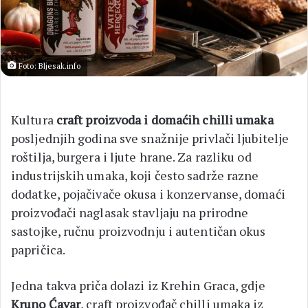
Foto: Bljesak.info
Kultura
craft proizvoda i domaćih chilli umaka
posljednjih godina sve snažnije privlači ljubitelje
roštilja, burgera i ljute hrane. Za razliku od
industrijskih umaka, koji često sadrže razne
dodatke, pojačivače okusa i konzervanse, domaći
proizvođači naglasak stavljaju na prirodne
sastojke, ručnu proizvodnju i autentičan okus
papričica.
Jedna takva priča dolazi iz Krehin Graca, gdje
Kruno Ćavar
, craft proizvođač chilli umaka iz