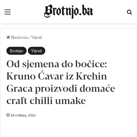
Izbornik
Pr
Naslovna
/
Vijesti
Brotnjo
Vijesti
Od sjemena do bočice:
Kruno Ćavar iz Krehin
Graca proizvodi domaće
craft chilli umake
28 svibnja, 2026