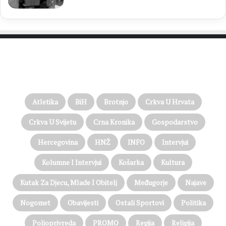
PROČITAJTE JOŠ…
Atletika
BiH
Brotnjo
Crkva U Hrvata
Crkva U Svijetu
Crna Kronika
Gospodarstvo
Hercegovina
HNŽ
INFO
Intervjui
Kolumne I Intervjui
Košarka
Kultura
Kutak Za Djecu, Mlade I Obitelj
Međugorje
Najave
Nogomet
Obavijesti
Ostali Sportovi
Politika
Poljoprivreda
PROMO
Regija
Religija