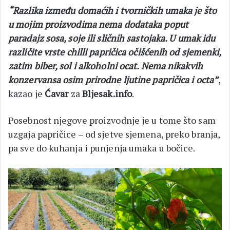
“Razlika između domaćih i tvorničkih umaka je što
u mojim proizvodima nema dodataka poput
paradajz sosa, soje ili sličnih sastojaka. U umak idu
različite vrste chilli papričica očišćenih od sjemenki,
zatim biber, sol i alkoholni ocat. Nema nikakvih
konzervansa osim prirodne ljutine papričica i octa”
,
kazao je
Ćavar
za
Bljesak.info
.
Posebnost njegove proizvodnje je u tome što sam
uzgaja papričice – od sjetve sjemena, preko branja,
pa sve do kuhanja i punjenja umaka u bočice.