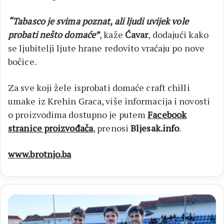
“Tabasco je svima poznat, ali ljudi uvijek vole
probati nešto domaće”
, kaže
Ćavar
, dodajući kako
se ljubitelji ljute hrane redovito vraćaju po nove
bočice.
Za sve koji žele isprobati domaće craft chilli
umake iz Krehin Graca, više informacija i novosti
o proizvodima dostupno je putem
Facebook
stranice proizvođača
, prenosi
Bljesak.info
.
www.brotnjo.ba
Brotnjaci
Šetka
i