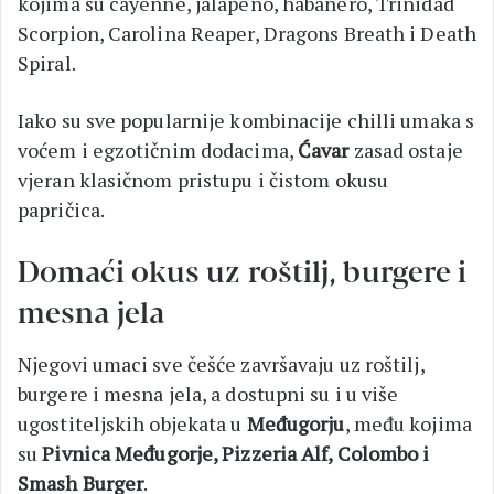
kojima su cayenne, jalapeno, habanero, Trinidad
Scorpion, Carolina Reaper, Dragons Breath i Death
Spiral.
Iako su sve popularnije kombinacije chilli umaka s
voćem i egzotičnim dodacima,
Ćavar
zasad ostaje
vjeran klasičnom pristupu i čistom okusu
papričica.
Domaći okus uz roštilj, burgere i
mesna jela
Njegovi umaci sve češće završavaju uz roštilj,
burgere i mesna jela, a dostupni su i u više
ugostiteljskih objekata u
Međugorju
, među kojima
su
Pivnica Međugorje, Pizzeria Alf, Colombo i
Smash Burger
.