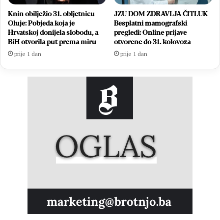
Knin obilježio 31. obljetnicu
JZU DOM ZDRAVLJA ČITLUK
Oluje: Pobjeda koja je
Besplatni mamografski
Hrvatskoj donijela slobodu, a
pregledi: Online prijave
BiH otvorila put prema miru
otvorene do 31. kolovoza
prije 1 dan
prije 1 dan