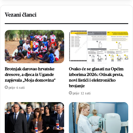
roštilj
i
Vezani članci
nova
poznanstva
Brotnjak darovao hrvatske
Ovako će se glasati na Općim
dresove, a djeca iz Ugande
izborima 2026.: Otisak prsta,
zapjevala „Moja domovina“
novi listići i elektroničko
brojanje
prije 6 sati
prije 12 sati