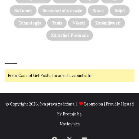
Rukomet
Servisne Informacije
Sport
Svijet
Tehnologija
Tenis
Vijesti
Zanimljivosti
Zdravlje I Prehrana
@on Twitter
Error Can not Get Posts, Incorrect account info.
© Copyright 2026, Sva prava zadržana |
Brotnjo.ba
| Proudly Hosted
by
Brotnjo.ba
Naslovnica