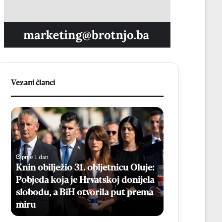
Vezani članci
K
B
n
r
i
o
n
t
o
n
prije 1 dan
b
j
Knin obilježio 31. obljetnicu Oluje:
prije 9 sati
i
a
Pobjeda koja je Hrvatskoj donijela
Brotnjak dar
l
k
slobodu, a BiH otvorila put prema
dresove, a dj
j
d
miru
zapjevala „M
e
a
ž
r