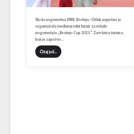
P
a
a
s
v
a
Škola nogometna HNK Brotnjo–Čitluk uspješno je
t
organizirala međunarodni turnir za mlade
i
nogometaše „Brotnjo Cup 2025.“. Završnica turnira,
n
koji je započeo…
a
p
O
Čitaj još...
p
e
ć
d
i
m
i
a
z
v
b
o
o
r
z
i
a
m
v
a
2