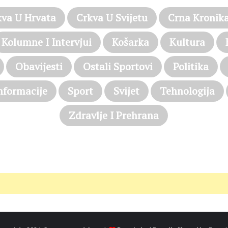
kva U Hrvata
Crkva U Svijetu
Crna Kronik
Kolumne I Intervjui
Košarka
Kultura
Obavijesti
Ostali Sportovi
Politika
nformacije
Sport
Svijet
Tehnologija
Zdravlje I Prehrana