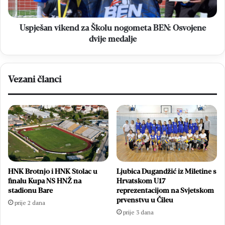
dvije
medalje
Uspješan vikend za Školu nogometa BEN: Osvojene
dvije medalje
Vezani članci
HNK Brotnjo i HNK Stolac u
Ljubica Dugandžić iz Miletine s
finalu Kupa NS HNŽ na
Hrvatskom U17
stadionu Bare
reprezentacijom na Svjetskom
prvenstvu u Čileu
prije 2 dana
prije 3 dana