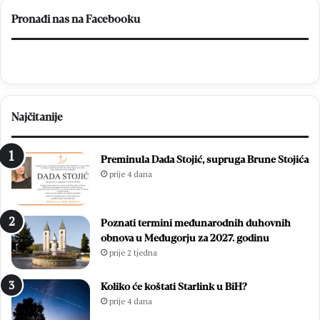
i
el
Pronađi nas na Facebooku
br
Najčitanije
Preminula Dada Stojić, supruga Brune Stojića
prije 4 dana
Poznati termini međunarodnih duhovnih
obnova u Međugorju za 2027. godinu
prije 2 tjedna
Koliko će koštati Starlink u BiH?
prije 4 dana