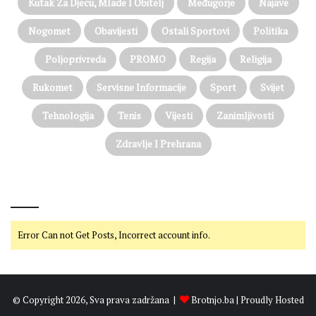
Kutak Za Djecu, Mlade I Obitelj
Međugorje
Najave
Nogomet
Obavijesti
Ostali Sportovi
Politika
Poljoprivreda
PROMO
Regija
Religija
Rukomet
Servisne Informacije
Sport
Svijet
Tehnologija
Tenis
Vijesti
Zanimljivosti
Zdravlje I Prehrana
@on Twitter
Error Can not Get Posts, Incorrect account info.
© Copyright 2026, Sva prava zadržana |
Brotnjo.ba
| Proudly Hosted