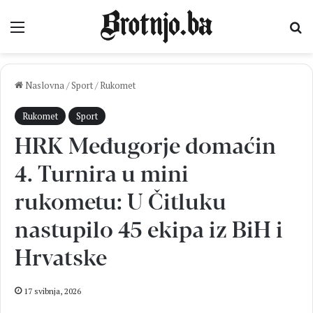
Izbornik
Pr
Naslovna
/
Sport
/
Rukomet
Rukomet
Sport
HRK Međugorje domaćin
4. Turnira u mini
rukometu: U Čitluku
nastupilo 45 ekipa iz BiH i
Hrvatske
17 svibnja, 2026