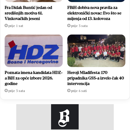
Fra Didak Buntić jedan od
FBiH dobiva nova pravila za
središnjih motiva 61.
elektronički novac: Evo što se
Vinkovačkih jeseni
mijenja od 13. kolovoza
prije 1 sat
prije 3 sata
Heroji Mladifesta: 170
Poznata imena kandidata HDZ-
pripadnika GSS-a izvelo čak 40
a BiH za opće izbore 2026.
intervencija
godine
prije 6 sati
prije 3 sata