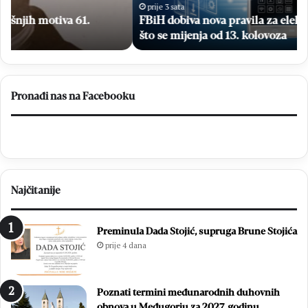
Evo
op
prije 3 sata
što
FBiH dobiva nova pravila za elektronički novac: Evo
iz
se
20
što se mijenja od 13. kolovoza
mijenja
go
od
13.
kolovoza
Pronađi nas na Facebooku
Najčitanije
Preminula Dada Stojić, supruga Brune Stojića
prije 4 dana
Poznati termini međunarodnih duhovnih
obnova u Međugorju za 2027. godinu