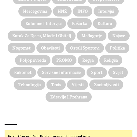
Hercegovina
HNŽ
INFO
Intervjui
Kolumne I Intervjui
Košarka
Kultura
Kutak Za Djecu, Mlade I Obitelj
Međugorje
Najave
Nogomet
Obavijesti
Ostali Sportovi
Politika
Poljoprivreda
PROMO
Regija
Religija
Rukomet
Servisne Informacije
Sport
Svijet
Tehnologija
Tenis
Vijesti
Zanimljivosti
Zdravlje I Prehrana
@on Twitter
Error Can not Get Posts, Incorrect account info.