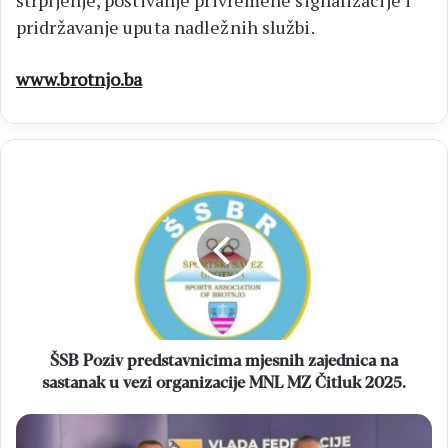
strpljenje, poštivanje privremene signalizacije i
pridržavanje uputa nadležnih službi.
www.brotnjo.ba
ŠSB
Poziv
predstavnicima
mjesnih
zajednica
na
sastanak
u
vezi
organizacije
ŠSB Poziv predstavnicima mjesnih zajednica na
MNL
sastanak u vezi organizacije MNL MZ Čitluk 2025.
MZ
Čitluk
OPĆINA
2025.
ČITLUK