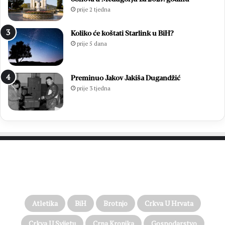
prije 2 tjedna
Koliko će koštati Starlink u BiH?
prije 5 dana
Preminuo Jakov Jakiša Dugandžić
prije 3 tjedna
PROČITAJTE JOŠ…
Atletika
BiH
Brotnjo
Crkva U Hrvata
Crkva U Svijetu
Crna Kronika
Gospodarstvo