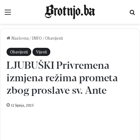
Izbornik
Pr
Naslovna
/
INFO
/
Obavijesti
Obavijesti
Vijesti
LJUBUŠKI Privremena
izmjena režima prometa
zbog proslave sv. Ante
12 lipnja, 2025