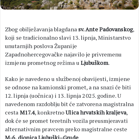
Zbog obilježavanja blagdana
sv. Ante Padovanskog
,
koji se tradicionalno slavi 13. lipnja, Ministarstvo
unutarnjih poslova Županije
Zapadnohercegovačke najavilo je privremenu
izmjenu prometnog režima u
Ljubuškom
.
Kako je navedeno u službenoj obavijesti, izmjene
se odnose na kamionski promet, a na snazi će biti
12. lipnja (uočnica) i 13. lipnja 2025. godine. U
navedenom razdoblju bit će zatvorena magistralna
cesta
M17.4
, konkretno
Ulica hrvatskih kraljeva
,
dok će se promet teretnih vozila preusmjeravati
alternativnim pravcem preko magistralne ceste
M-6, dionica Ljubuški–Grude
.