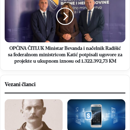
Ministar
Bevanda
i
načelnik
Radišić
sa
federalnom
ministricom
OPĆINA ČITLUK Ministar Bevanda i načelnik Radišić
Katić
sa federalnom ministricom Katić potpisali ugovore za
potpisali
projekte u ukupnom iznosu od 1.322.392,73 KM
ugovore
za
projekte
u
Vezani članci
ukupnom
iznosu
od
1.322.392,73
KM