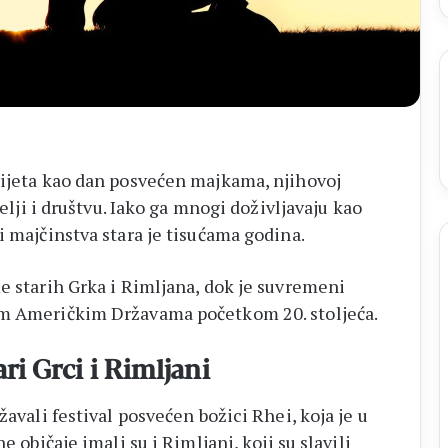
–
Brotnjo
2026.
vijeta kao dan posvećen majkama, njihovoj
telji i društvu. Iako ga mnogi doživljavaju kao
i majčinstva stara je tisućama godina.
e starih Grka i Rimljana, dok je suvremeni
im Američkim Državama početkom 20. stoljeća.
ari Grci i Rimljani
žavali festival posvećen božici Rhei, koja je u
e običaje imali su i Rimljani, koji su slavili