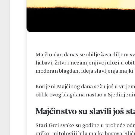
Majčin dan danas se obilježava diljem s
ljubavi, žrtvi i nezamjenjivoj ulozi u obi
moderan blagdan, ideja slavljenja majki 
Korijeni Majčinog dana sežu još u vrijem
oblik ovog blagdana nastao u Sjedinjen
Majčinstvo su slavili još st
Stari Grci svake su godine u proljeće odr
grčkoj mitologiji bila majka bogova. Sličn