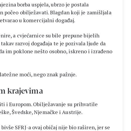
njezina borba uspjela, ubrzo je postala
 počeo obilježavati. Blagdan koji je zamišljala
retvarao u komercijalni događaj.
ire, a cvjećarnice su bile prepune bijelih
a takav razvoj događaja te je pozivala ljude da
a im poklone nešto osobno, iskreno i izrađeno
platežne moći, nego znak pažnje.
im krajevima
ti i Europom. Obilježavanje su prihvatile
ške, Švedske, Njemačke i Austrije.
še SFRJ-a ovaj običaj nije bio raširen, jer se