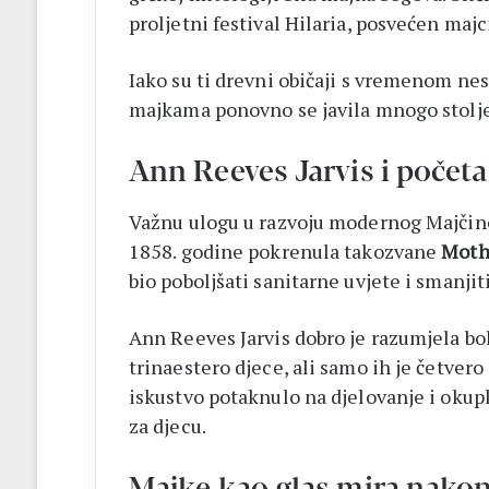
proljetni festival Hilaria, posvećen majc
Iako su ti drevni običaji s vremenom n
majkama ponovno se javila mnogo stoljeć
Ann Reeves Jarvis i poče
Važnu ulogu u razvoju modernog Majčino
1858. godine pokrenula takozvane
Moth
bio poboljšati sanitarne uvjete i smanji
Ann Reeves Jarvis dobro je razumjela bol
trinaestero djece, ali samo ih je četvero
iskustvo potaknulo na djelovanje i okuplj
za djecu.
Majke kao glas mira nakon