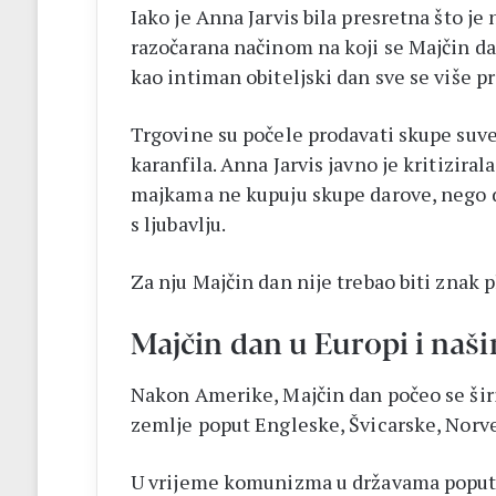
Iako je Anna Jarvis bila presretna što je 
razočarana načinom na koji se Majčin dan
kao intiman obiteljski dan sve se više p
Trgovine su počele prodavati skupe suven
karanfila. Anna Jarvis javno je kritiziral
majkama ne kupuju skupe darove, nego d
s ljubavlju.
Za nju Majčin dan nije trebao biti znak 
Majčin dan u Europi i naš
Nakon Amerike, Majčin dan počeo se širi
zemlje poput Engleske, Švicarske, Norve
U vrijeme komunizma u državama poput biv