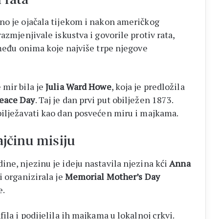
no je ojačala tijekom i nakon američkog
azmjenjivale iskustva i govorile protiv rata,
 među onima koje najviše trpe njegove
 mir bila je
Julia Ward Howe
, koja je predložila
eace Day
. Taj je dan prvi put obilježen 1873.
bilježavati kao dan posvećen miru i majkama.
ajčinu misiju
ne, njezinu je ideju nastavila njezina kći
Anna
i organizirala je
Memorial Mother’s Day
e.
ila i podijelila ih majkama u lokalnoj crkvi.