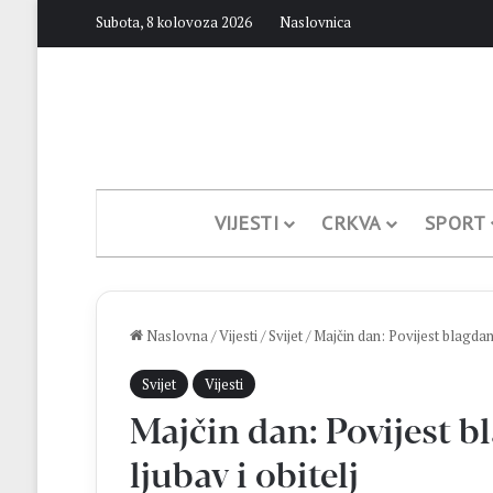
Subota, 8 kolovoza 2026
Naslovnica
VIJESTI
CRKVA
SPORT
Naslovna
/
Vijesti
/
Svijet
/
Majčin dan: Povijest blagdana 
Svijet
Vijesti
Majčin dan: Povijest b
ljubav i obitelj