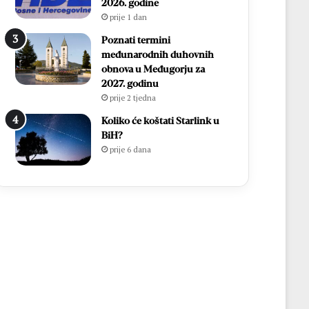
2026. godine
prije 1 dan
Poznati termini
međunarodnih duhovnih
obnova u Međugorju za
2027. godinu
prije 2 tjedna
Koliko će koštati Starlink u
BiH?
prije 6 dana