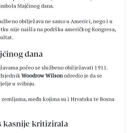
 simbola Majčinog dana.
službeno obilježava ne samo u Americi, nego i u
četku nije naišla na podršku američkog Kongresa,
ultat.
jčinog dana
avama počeo se službeno obilježavati 1911.
edsjednik
Woodrow Wilson
odredio je da se
elje u svibnju.
m zemljama, među kojima su i Hrvatska te Bosna
 kasnije kritizirala