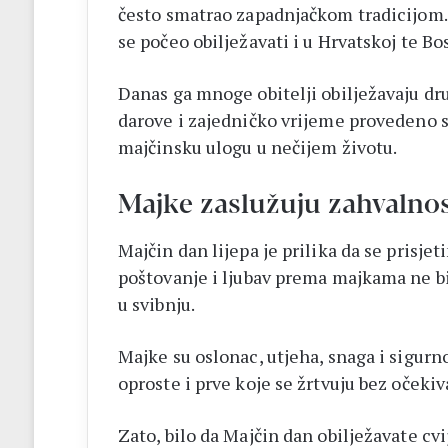
često smatrao zapadnjačkom tradicijom
se počeo obilježavati i u Hrvatskoj te Bo
Danas ga mnoge obitelji obilježavaju drug
darove i zajedničko vrijeme provedeno 
majčinsku ulogu u nečijem životu.
Majke zaslužuju zahvalnos
Majčin dan lijepa je prilika da se prisj
poštovanje i ljubav prema majkama ne bi 
u svibnju.
Majke su oslonac, utjeha, snaga i sigurn
oproste i prve koje se žrtvuju bez očekiv
Zato, bilo da Majčin dan obilježavate cv