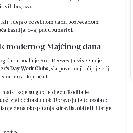
i svih bogova.
estali, ideja o posebnom danu posvećenom
a kasnije, ovaj put u Americi.
tak modernog Majčinog dana
g dana imala je Ann Reeves Jarvis. Ona je
er’s Day Work Clubs
, skupove majki čiji je cilj
ti smrtnost dojenčadi.
 majki koje su gubile djecu. Rodila je
 doživjelo odraslu dob. Upravo ju je to osobno
anje žena oko pitanja zdravlja, obitelji i brige
 rata