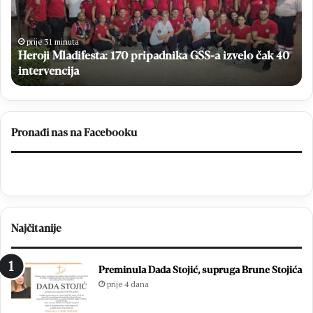
nakon
ra
drame
iz
svladala
g
prije 50 minuta
0
Brazil
Sjajan debi Ljubice Dugandžić: Hrvatska nakon drame
u
go
svladala Brazil
a
pu
je
n
Pronađi nas na Facebooku
na
s
Najčitanije
Preminula Dada Stojić, supruga Brune Stojića
prije 4 dana