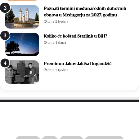
Poznati termini međunarodnih duhovnih
obnova u Međugorju za 2027. godinu
prije 2 tjedna
Koliko će koštati Starlink u BiH?
prije 4 dana
Preminuo Jakov Jakiša Dugandžić
prije 3 tjedna
PROČITAJTE JOŠ…