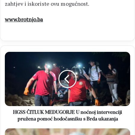
zahtjev i iskoriste ovu mogućnost.
www.brotnjo.ba
HGSS
ČITLUK
MEĐUGORJE
U
noćnoj
intervenciji
pružena
pomoć
hodočasniku
s
HGSS ČITLUK MEĐUGORJE U noćnoj intervenciji
Brda
pružena pomoć hodočasniku s Brda ukazanja
ukazanja
FBiH