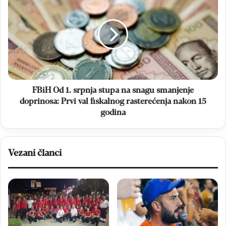
Od
1.
srpnja
stupa
na
snagu
smanjenje
doprinosa:
Prvi
FBiH Od 1. srpnja stupa na snagu smanjenje
val
doprinosa: Prvi val fiskalnog rasterećenja nakon 15
fiskalnog
godina
rasterećenja
nakon
15
godina
Vezani članci