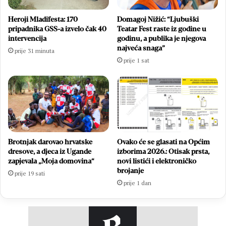
Heroji Mladifesta: 170
Domagoj Nižić: “Ljubuški
pripadnika GSS-a izvelo čak 40
Teatar Fest raste iz godine u
intervencija
godinu, a publika je njegova
najveća snaga”
prije 31 minuta
prije 1 sat
Brotnjak darovao hrvatske
Ovako će se glasati na Općim
dresove, a djeca iz Ugande
izborima 2026.: Otisak prsta,
zapjevala „Moja domovina“
novi listići i elektroničko
brojanje
prije 19 sati
prije 1 dan