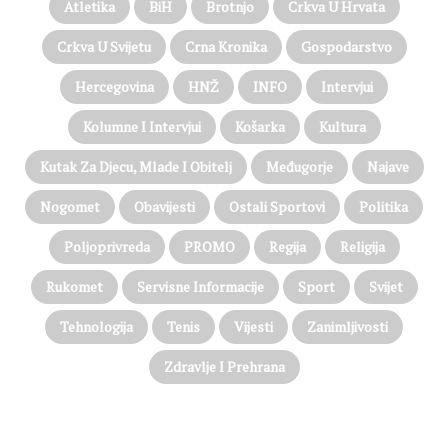
Atletika
BiH
Brotnjo
Crkva U Hrvata
Crkva U Svijetu
Crna Kronika
Gospodarstvo
Hercegovina
HNŽ
INFO
Intervjui
Kolumne I Intervjui
Košarka
Kultura
Kutak Za Djecu, Mlade I Obitelj
Međugorje
Najave
Nogomet
Obavijesti
Ostali Sportovi
Politika
Poljoprivreda
PROMO
Regija
Religija
Rukomet
Servisne Informacije
Sport
Svijet
Tehnologija
Tenis
Vijesti
Zanimljivosti
Zdravlje I Prehrana
@on Twitter