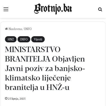
Izbornik
Pr
Naslovna
/
INFO
HNŽ
INFO
Vijesti
MINISTARSTVO
BRANITELJA Objavljen
Javni poziv za banjsko-
klimatsko liječenje
branitelja u HNŽ-u
25 lipnja, 2025