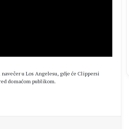
u navečer u Los Angelesu, gdje će Clippersi
 pred domaćom publikom.
aj