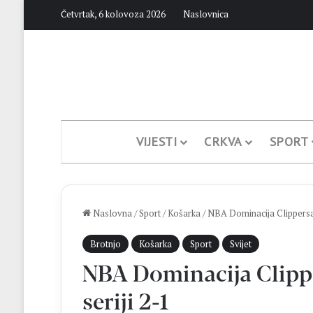
Četvrtak, 6 kolovoza 2026
Naslovnica
VIJESTI
CRKVA
SPORT
Naslovna
/
Sport
/
Košarka
/
NBA Dominacija Clippersa 
Brotnjo
Košarka
Sport
Svijet
NBA Dominacija Clippe
seriji 2-1