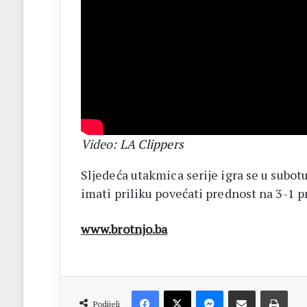
Video:
LA Clippers
Sljedeća utakmica serije igra se u subot
imati priliku povećati prednost na 3-1
www.brotnjo.ba
Facebook
X
Messenger
Dijeli putem Emaila
Print
Podijeli