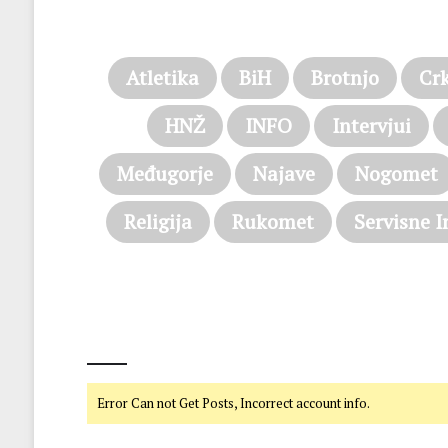
Atletika
BiH
Brotnjo
Cr
HNŽ
INFO
Intervjui
Međugorje
Najave
Nogomet
Religija
Rukomet
Servisne I
@on Twitter
Error Can not Get Posts, Incorrect account info.