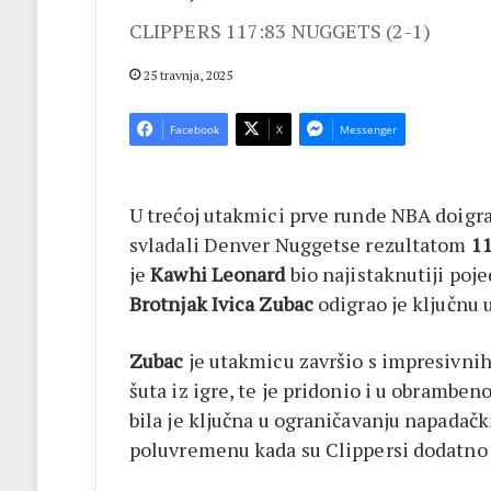
CLIPPERS 117:83 NUGGETS (2-1)
25 travnja, 2025
Facebook
X
Messenger
U trećoj utakmici prve runde NBA doigr
svladali Denver Nuggetse rezultatom
1
JZU
DOM
je
Kawhi Leonard
bio najistaknutiji poje
ZDRAVLJA
Brotnjak Ivica Zubac
odigrao je ključnu 
ČITLUK
Besplatni
prije 23 sata
Zubac
je utakmicu završio s impresivni
mamografski
JZU DOM ZDRA
pregledi:
šuta iz igre, te je pridonio i u obrambe
Besplatni mamog
Online
bila je ključna u ograničavanju napada
Online prijave o
prijave
poluvremenu kada su Clippersi dodatno 
kolovoza
otvorene
do