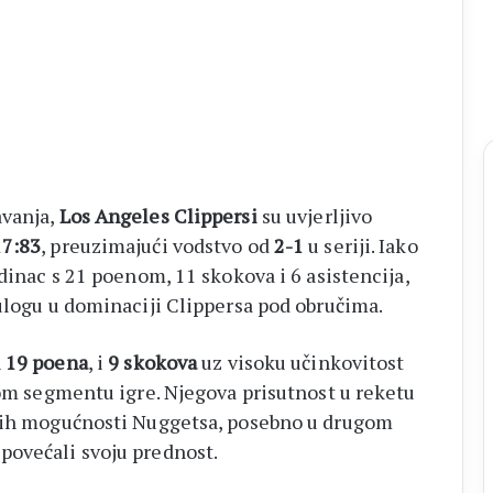
avanja,
Los Angeles Clippersi
su uvjerljivo
17:83
, preuzimajući vodstvo od
2-1
u seriji. Iako
Fra
Zvonimir
dinac s 21 poenom, 11 skokova i 6 asistencija,
Pavičić
ulogu u dominaciji Clippersa pod obručima.
predslavio
završnu
h
19 poena
, i
9 skokova
uz visoku učinkovitost
misu
VLJA ČITLUK
prije 29 minuta
37.
nom segmentu igre. Njegova prisutnost u reketu
rafski pregledi:
Fra Zvonimir Pavičić predslavio
Mladifesta
čkih mogućnosti Nuggetsa, posebno u drugom
tvorene do 31.
završnu misu 37. Mladifesta na
na
povećali svoju prednost.
Križevcu
Križevcu