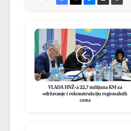
VLADA
HNŽ-
a
22,7
milijuna
KM
za
održavanje
i
rekonstrukciju
VLADA HNŽ-a 22,7 milijuna KM za
regionalnih
održavanje i rekonstrukciju regionalnih
cesta
cesta