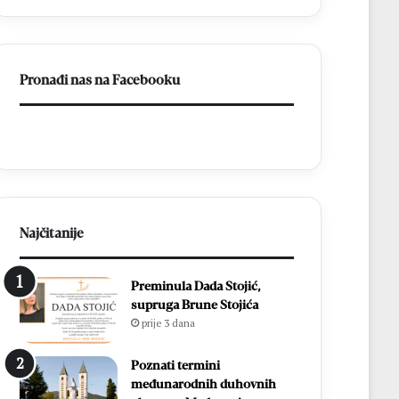
listići
i
elektroničko
brojanje
Pronađi nas na Facebooku
Najčitanije
Preminula Dada Stojić,
supruga Brune Stojića
prije 3 dana
Poznati termini
međunarodnih duhovnih