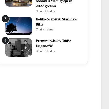
obnova u Međugorju za
2027. godinu
prije 2 tjedna
Koliko će koštati Starlink u
BiH?
prije 4 dana
Preminuo Jakov Jakiša
Dugandžić
prije 3 tjedna