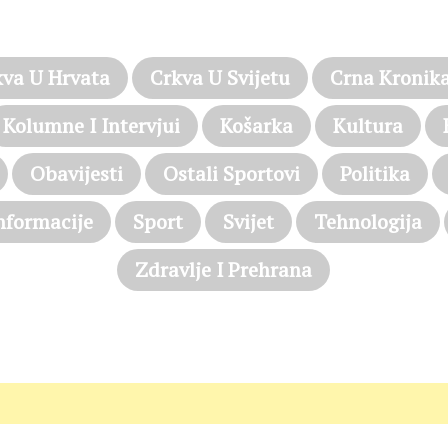
PROČITAJTE JOŠ…
kva U Hrvata
Crkva U Svijetu
Crna Kronik
Kolumne I Intervjui
Košarka
Kultura
Obavijesti
Ostali Sportovi
Politika
nformacije
Sport
Svijet
Tehnologija
Zdravlje I Prehrana