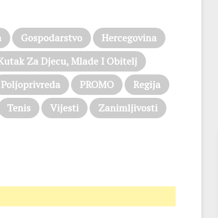
a
Gospodarstvo
Hercegovina
Kutak Za Djecu, Mlade I Obitelj
Poljoprivreda
PROMO
Regija
Tenis
Vijesti
Zanimljivosti