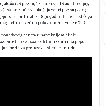
 Jokića
(23 poena, 13 skokova, 13 asistencija),
vši samo 7 od 26 pokušaja za tri poena (27%) i
ppersi su briljirali s 18 pogođenih trica, od čega
omogućilo da već na poluvremenu vode 65:47.
s pouzdanog centra u najvažnijem dijelu
posobnost da se nosi s elitnim centrima poput
ju u borbi za prolazak u sljedeću rundu.