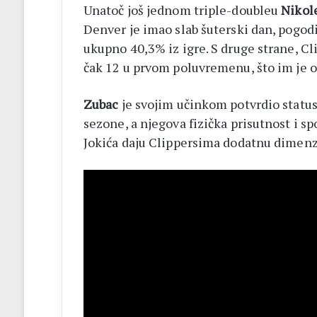
31.
Unatoč još jednom triple-doubleu
Nikole
kolovoza
Denver je imao slab šuterski dan, pogodi
ukupno 40,3% iz igre. S druge strane, Cli
čak 12 u prvom poluvremenu, što im je 
Zubac
je svojim učinkom potvrdio statu
sezone, a njegova fizička prisutnost i s
Jokića daju Clippersima dodatnu dimenzi