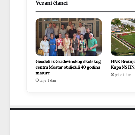
Vezani članci
Geodeti iz Građevinskog školskog
HNK Brotnjo 
centra Mostar obilježili 40 godina
Kupa NS HNŽ
mature
prije 1 dan
prije 1 dan