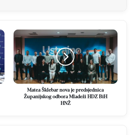
Matea
Šklebar
nova
je
predsjednica
Županijskog
odbora
Mladeži
HDZ
BiH
Matea Šklebar nova je predsjednica
HNŽ
Županijskog odbora Mladeži HDZ BiH
HNŽ