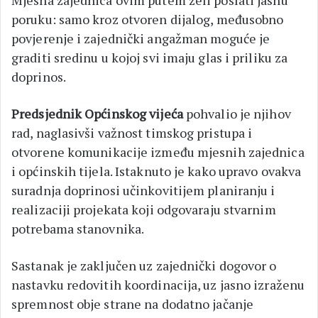
Mjesna zajednica ovim putem želi poslati jasnu
poruku: samo kroz otvoren dijalog, međusobno
povjerenje i zajednički angažman moguće je
graditi sredinu u kojoj svi imaju glas i priliku za
doprinos.
Predsjednik Općinskog vijeća
pohvalio je njihov
rad, naglasivši važnost timskog pristupa i
otvorene komunikacije između mjesnih zajednica
i općinskih tijela. Istaknuto je kako upravo ovakva
suradnja doprinosi učinkovitijem planiranju i
realizaciji projekata koji odgovaraju stvarnim
potrebama stanovnika.
Sastanak je zaključen uz zajednički dogovor o
nastavku redovitih koordinacija, uz jasno izraženu
spremnost obje strane na dodatno jačanje