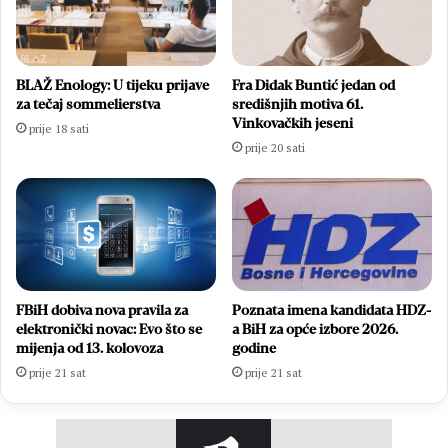
BLAŽ Enology: U tijeku prijave
Fra Didak Buntić jedan od
za tečaj sommelierstva
središnjih motiva 61.
Vinkovačkih jeseni
prije 18 sati
prije 20 sati
FBiH dobiva nova pravila za
Poznata imena kandidata HDZ-
elektronički novac: Evo što se
a BiH za opće izbore 2026.
mijenja od 13. kolovoza
godine
prije 21 sat
prije 21 sat