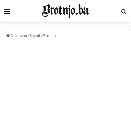
Izbornik
Pr
Naslovna
/
Vijesti
/
Brotnjo