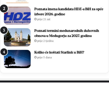
Poznata imena kandidata HDZ-a BiH za opće
izbore 2026. godine
prije 21 sat
Poznati termini međunarodnih duhovnih
obnova u Međugorju za 2027. godinu
prije 2 tjedna
Koliko će koštati Starlink u BiH?
prije 5 dana
PROČITAJTE JOŠ…