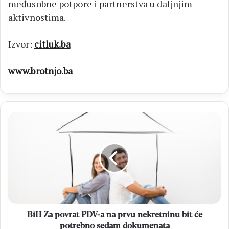
međusobne potpore i partnerstva u daljnjim
aktivnostima.
Izvor:
citluk.ba
www.brotnjo.ba
BiH
Za
povrat
PDV-
a
na
prvu
nekretninu
bit
će
BiH Za povrat PDV-a na prvu nekretninu bit će
potrebno
potrebno sedam dokumenata