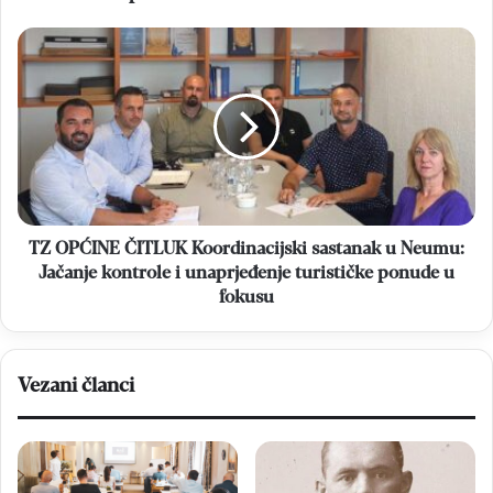
sedam
dokumenata
TZ
OPĆINE
ČITLUK
Koordinacijski
sastanak
u
Neumu:
Jačanje
kontrole
i
TZ OPĆINE ČITLUK Koordinacijski sastanak u Neumu:
unaprjeđenje
Jačanje kontrole i unaprjeđenje turističke ponude u
turističke
fokusu
ponude
u
fokusu
Vezani članci