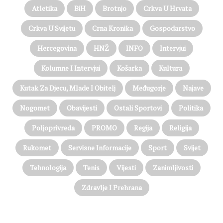
Atletika
BiH
Brotnjo
Crkva U Hrvata
Crkva U Svijetu
Crna Kronika
Gospodarstvo
Hercegovina
HNŽ
INFO
Intervjui
Kolumne I Intervjui
Košarka
Kultura
Kutak Za Djecu, Mlade I Obitelj
Međugorje
Najave
Nogomet
Obavijesti
Ostali Sportovi
Politika
Poljoprivreda
PROMO
Regija
Religija
Rukomet
Servisne Informacije
Sport
Svijet
Tehnologija
Tenis
Vijesti
Zanimljivosti
Zdravlje I Prehrana
@on Twitter