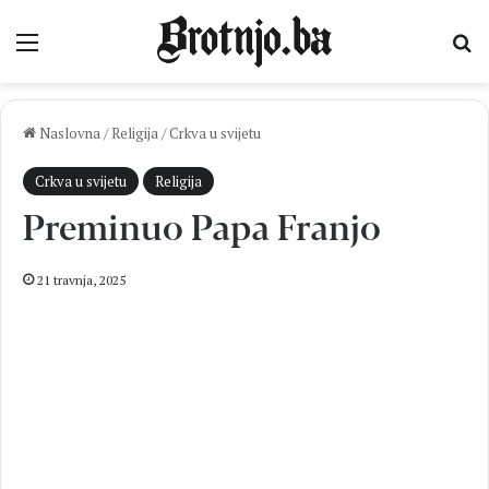
Izbornik
Pr
Naslovna
/
Religija
/
Crkva u svijetu
Crkva u svijetu
Religija
Preminuo Papa Franjo
21 travnja, 2025