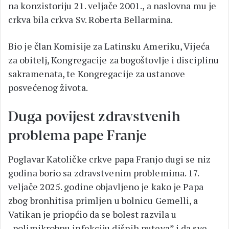
na konzistoriju 21. veljače 2001., a naslovna mu je
crkva bila crkva Sv. Roberta Bellarmina.
Bio je član Komisije za Latinsku Ameriku, Vijeća
za obitelj, Kongregacije za bogoštovlje i disciplinu
sakramenata, te Kongregacije za ustanove
posvećenog života.
Duga povijest zdravstvenih
problema pape Franje
Poglavar Katoličke crkve papa Franjo dugi se niz
godina borio sa zdravstvenim problemima. 17.
veljače 2025. godine objavljeno je kako je Papa
zbog bronhitisa primljen u bolnicu Gemelli, a
Vatikan je priopćio da se bolest razvila u
„polimikrobnu infekciju dišnih puteva” i da sve