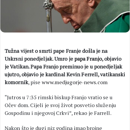
Tužna vijest o smrti pape Franje došla je na
Uskrsni ponedjeljak. Umro je
papa Franjo
, objavio
je Vatikan. Papa Franjo preminuo je u ponedjeljak
ujutro, objavio je kardinal Kevin Ferrell, vatikanski
komornik
, pise
www.medjugorje-news.com
“Jutros u 7:35 rimski biskup Franjo vratio se u
Očev dom. Cijeli je svoj život posvetio služenju
Gospodinu i njegovoj Crkvi”, rekao je Farrell.
Nakon što je dugi niz godina imao brojne