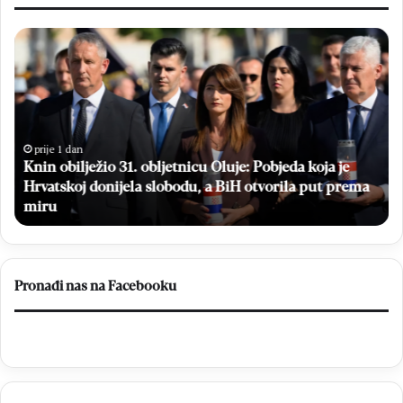
Knin
Br
obilježio
da
31.
hr
obljetnicu
dr
Oluje:
a
Pobjeda
dj
koja
iz
prije 1 dan
Knin obilježio 31. obljetnicu Oluje: Pobjeda koja je
je
Ug
Hrvatskoj
Hrvatskoj donijela slobodu, a BiH otvorila put prema
za
donijela
„M
miru
slobodu,
do
a
BiH
otvorila
Pronađi nas na Facebooku
put
prema
miru