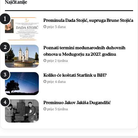
Najčitanije
Preminula Dada Stojić, supruga Brune Stojića
prije 3 dana
Poznati termini međunarodnih duhovnih
obnova u Međugorju za 2027. godinu
prije 2 tjedna
Koliko će koštati Starlink u BiH?
prije 4 dana
Preminuo Jakov Jakiša Dugandžić
prije 3 tjedna