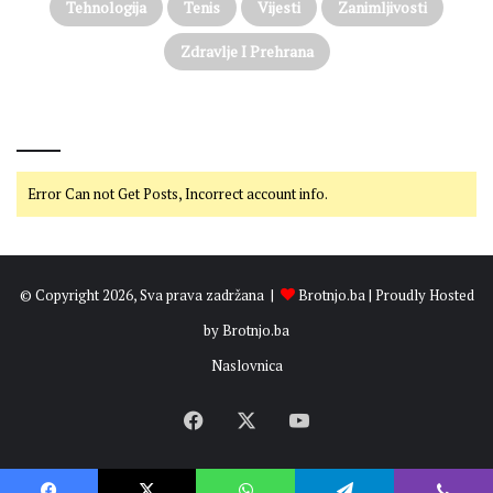
Tehnologija
Tenis
Vijesti
Zanimljivosti
Zdravlje I Prehrana
@on Twitter
Error Can not Get Posts, Incorrect account info.
© Copyright 2026, Sva prava zadržana |
Brotnjo.ba
| Proudly Hosted
by
Brotnjo.ba
Naslovnica
Facebook
X
YouTube