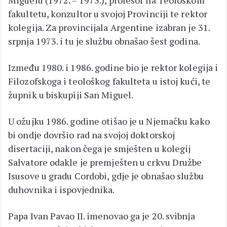
fakultetu, konzultor u svojoj Provinciji te rektor
kolegija. Za provincijala Argentine izabran je 31.
srpnja 1973. i tu je službu obnašao šest godina.
Između 1980. i 1986. godine bio je rektor kolegija i
Filozofskoga i teološkog fakulteta u istoj kući, te
župnik u biskupiji San Miguel.
U ožujku 1986. godine otišao je u Njemačku kako
bi ondje dovršio rad na svojoj doktorskoj
disertaciji, nakon čega je smješten u kolegij
Salvatore odakle je premješten u crkvu Družbe
Isusove u gradu Cordobi, gdje je obnašao službu
duhovnika i ispovjednika.
Papa Ivan Pavao II. imenovao ga je 20. svibnja