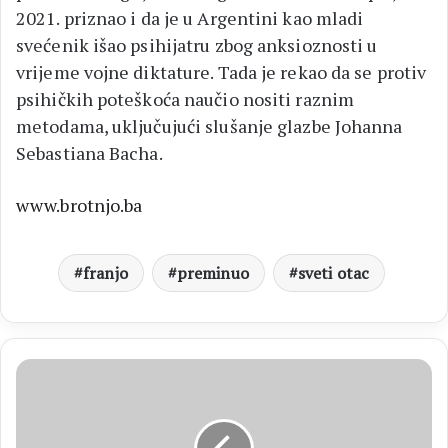
2021. priznao i da je u Argentini kao mladi
svećenik išao psihijatru zbog anksioznosti u
vrijeme vojne diktature. Tada je rekao da se protiv
psihičkih poteškoća naučio nositi raznim
metodama, uključujući slušanje glazbe Johanna
Sebastiana Bacha.
www.brotnjo.ba
franjo
preminuo
sveti otac
NBA
Zubac
nominiran
za