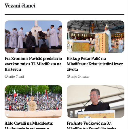
Vezani članci
Fra Zvonimir Pavičić predslavio
Biskup Petar Palić na
završnu misu 37. Mladifesta na
Mladifestu: Krist je jedini izvor
Križevcu
života
prije 7 sati
prije 24 sata
Aldo Cavalli na Mladifestu:
Fra Ante Vučković na 37.
Međugorje je vrt prepun
Mladifestu: Evanđelje treba