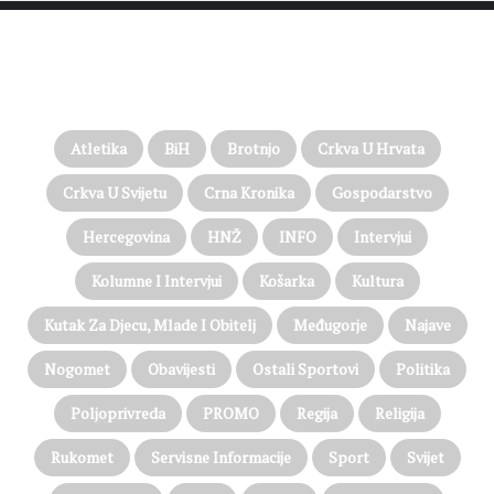
PROČITAJTE JOŠ…
Atletika
BiH
Brotnjo
Crkva U Hrvata
Crkva U Svijetu
Crna Kronika
Gospodarstvo
Hercegovina
HNŽ
INFO
Intervjui
Kolumne I Intervjui
Košarka
Kultura
Kutak Za Djecu, Mlade I Obitelj
Međugorje
Najave
Nogomet
Obavijesti
Ostali Sportovi
Politika
Poljoprivreda
PROMO
Regija
Religija
Rukomet
Servisne Informacije
Sport
Svijet