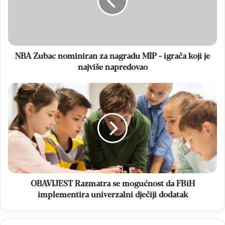
nagradu
MIP
-
igrača
koji
je
NBA Zubac nominiran za nagradu MIP - igrača koji je
najviše
najviše napredovao
napredovao
OBAVIJEST
Razmatra
se
mogućnost
da
FBiH
implementira
univerzalni
dječiji
dodatak
OBAVIJEST Razmatra se mogućnost da FBiH
implementira univerzalni dječiji dodatak