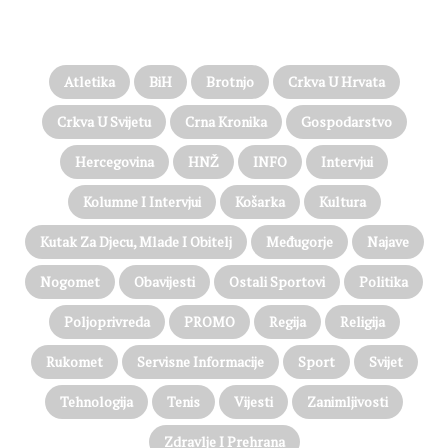
PROČITAJTE JOŠ…
Atletika
BiH
Brotnjo
Crkva U Hrvata
Crkva U Svijetu
Crna Kronika
Gospodarstvo
Hercegovina
HNŽ
INFO
Intervjui
Kolumne I Intervjui
Košarka
Kultura
Kutak Za Djecu, Mlade I Obitelj
Međugorje
Najave
Nogomet
Obavijesti
Ostali Sportovi
Politika
Poljoprivreda
PROMO
Regija
Religija
Rukomet
Servisne Informacije
Sport
Svijet
Tehnologija
Tenis
Vijesti
Zanimljivosti
Zdravlje I Prehrana