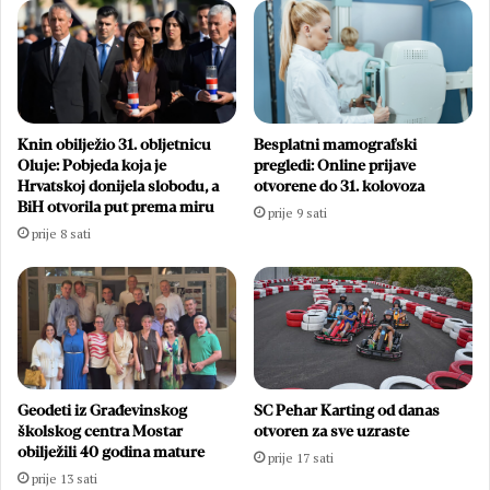
Knin obilježio 31. obljetnicu
Besplatni mamografski
Oluje: Pobjeda koja je
pregledi: Online prijave
Hrvatskoj donijela slobodu, a
otvorene do 31. kolovoza
BiH otvorila put prema miru
prije 9 sati
prije 8 sati
Geodeti iz Građevinskog
SC Pehar Karting od danas
školskog centra Mostar
otvoren za sve uzraste
obilježili 40 godina mature
prije 17 sati
prije 13 sati