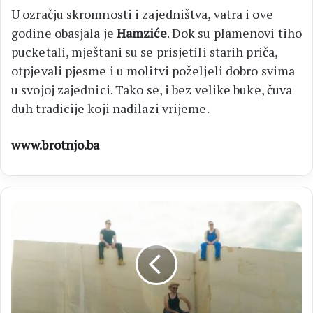
U ozračju skromnosti i zajedništva, vatra i ove
godine obasjala je
Hamziće
. Dok su plamenovi tiho
pucketali, mještani su se prisjetili starih priča,
otpjevali pjesme i u molitvi poželjeli dobro svima
u svojoj zajednici. Tako se, i bez velike buke, čuva
duh tradicije koji nadilazi vrijeme.
www.brotnjo.ba
ZEMLJA
JE
OKRUGLA
Pancelot
predstavio
novi
singl:
Još