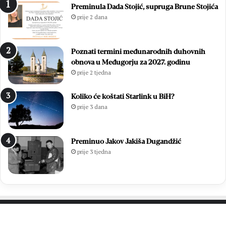
Preminula Dada Stojić, supruga Brune Stojića
prije 2 dana
Poznati termini međunarodnih duhovnih
obnova u Međugorju za 2027. godinu
prije 2 tjedna
Koliko će koštati Starlink u BiH?
prije 3 dana
Preminuo Jakov Jakiša Dugandžić
prije 3 tjedna