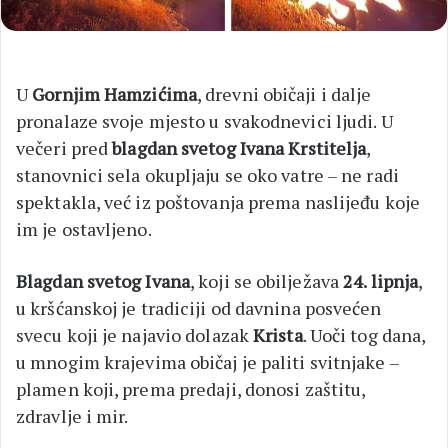
U
Gornjim Hamzićima
, drevni običaji i dalje
pronalaze svoje mjesto u svakodnevici ljudi. U
večeri pred
blagdan svetog Ivana Krstitelja
,
stanovnici sela okupljaju se oko vatre – ne radi
spektakla, već iz poštovanja prema naslijeđu koje
im je ostavljeno.
Blagdan svetog Ivana
, koji se obilježava
24. lipnja
,
u kršćanskoj je tradiciji od davnina posvećen
svecu koji je najavio dolazak
Krista
. Uoči tog dana,
u mnogim krajevima običaj je paliti svitnjake –
plamen koji, prema predaji, donosi zaštitu,
zdravlje i mir.