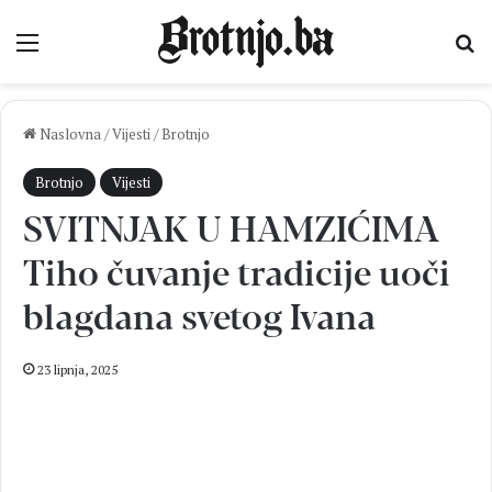
Izbornik
Pr
Naslovna
/
Vijesti
/
Brotnjo
Brotnjo
Vijesti
SVITNJAK U HAMZIĆIMA
Tiho čuvanje tradicije uoči
blagdana svetog Ivana
23 lipnja, 2025