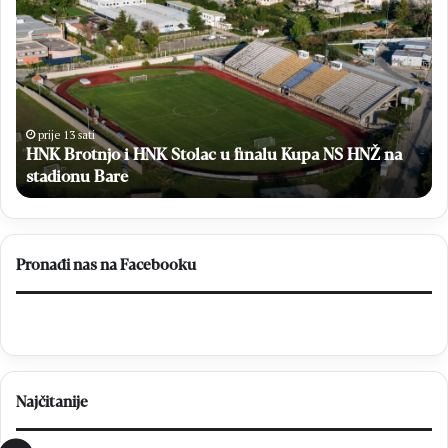
Brotnjo
Pe
i
Pal
HNK
na
Stolac
Ml
u
Kri
finalu
je
Kupa
jed
prije 13 sati
NS
HNK Brotnjo i HNK Stolac u finalu Kupa NS HNŽ na
iz
HNŽ
ži
stadionu Bare
na
stadionu
Bare
Pronađi nas na Facebooku
Najčitanije