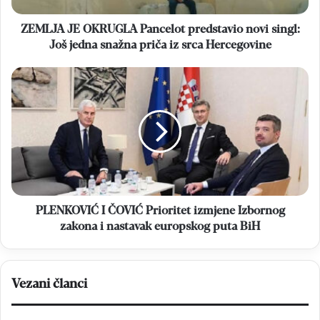
jedna
snažna
ZEMLJA JE OKRUGLA Pancelot predstavio novi singl:
priča
Još jedna snažna priča iz srca Hercegovine
iz
srca
PLENKOVIĆ
Hercegovine
I
ČOVIĆ
Prioritet
izmjene
Izbornog
zakona
i
nastavak
europskog
PLENKOVIĆ I ČOVIĆ Prioritet izmjene Izbornog
puta
zakona i nastavak europskog puta BiH
BiH
Vezani članci