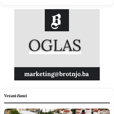
Vezani članci
HNK
Bi