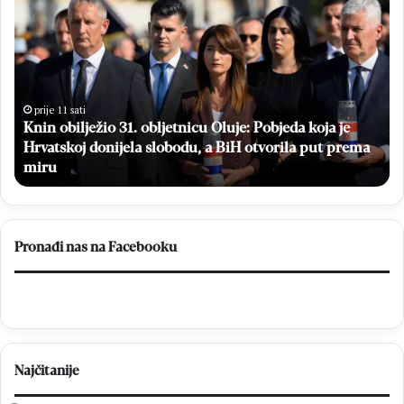
n
e
i
s
n
p
o
l
b
a
i
t
prije 11 sati
Knin obilježio 31. obljetnicu Oluje: Pobjeda koja je
l
n
Hrvatskoj donijela slobodu, a BiH otvorila put prema
j
i
e
miru
m
ž
a
i
m
o
o
3
g
Pronađi nas na Facebooku
1
r
.
a
o
f
b
s
l
k
j
i
Najčitanije
e
p
t
r