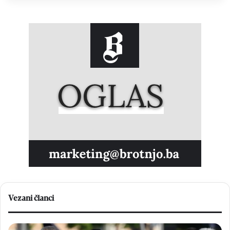
Vezani članci
K
B