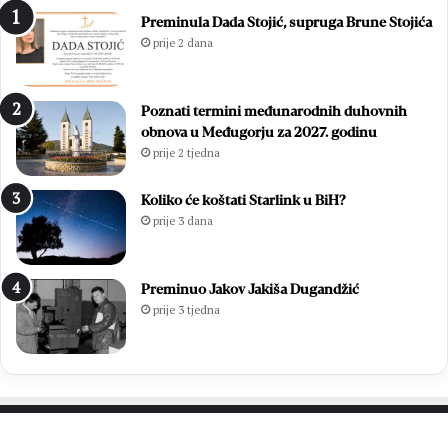
n
e
Preminula Dada Stojić, supruga Brune Stojića
i
g
prije 2 dana
c
l
u
e
O
d
Poznati termini međunarodnih duhovnih
l
i
obnova u Međugorju za 2027. godinu
u
:
prije 2 tjedna
j
O
e
n
:
l
Koliko će koštati Starlink u BiH?
P
i
prije 3 dana
o
n
b
e
j
p
Preminuo Jakov Jakiša Dugandžić
e
r
prije 3 tjedna
d
i
a
j
k
a
o
v
j
e
a
o