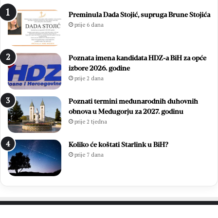
n
d
Preminula Dada Stojić, supruga Brune Stojića
a
e
prije 6 dana
z
:
a
E
v
m
Poznata imena kandidata HDZ-a BiH za opće
j
i
izbore 2026. godine
e
l
prije 2 dana
t
i
n
e
o
S
Poznati termini međunarodnih duhovnih
m
t
obnova u Međugorju za 2027. godinu
B
o
prije 2 tjedna
i
j
l
i
Koliko će koštati Starlink u BiH?
i
ć
prije 7 dana
ć
i
a
L
g
j
r
u
o
b
b
i