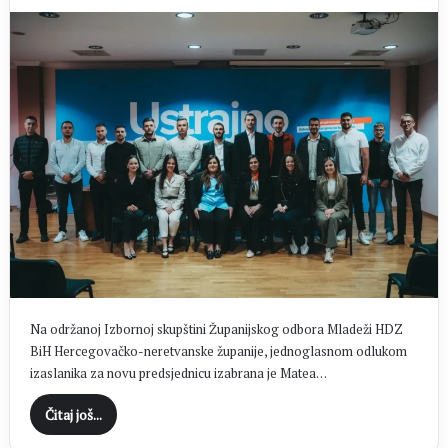
Na održanoj Izbornoj skupštini Županijskog odbora Mladeži HDZ
BiH Hercegovačko-neretvanske županije, jednoglasnom odlukom
izaslanika za novu predsjednicu izabrana je Matea…
Čitaj još...