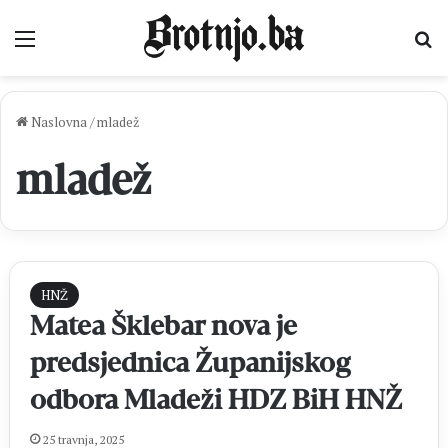
Izbornik
Pr
Naslovna
/
mladež
mladež
HNŽ
Matea Šklebar nova je
predsjednica Županijskog
odbora Mladeži HDZ BiH HNŽ
25 travnja, 2025