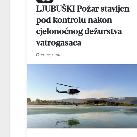
o
LJUBUŠKI Požar stavljen
d
i
pod kontrolu nakon
n
cjelonoćnog dežurstva
a
m
vatrogasaca
a
t
29 lipnja, 2025
u
r
e