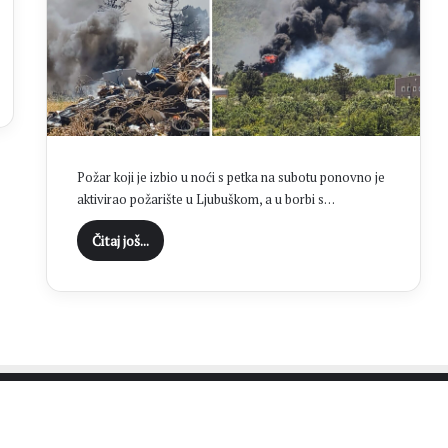
o
j
a
n
j
e
Požar koji je izbio u noći s petka na subotu ponovno je
aktivirao požarište u Ljubuškom, a u borbi s…
Čitaj još...