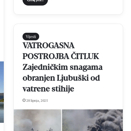
i
s
t
i
ć
i
Vijesti
i
VATROGASNA
e
l
POSTROJBA ČITLUK
e
Zajedničkim snagama
k
t
obranjen Ljubuški od
r
o
vatrene stihije
n
i
28 lipnja, 2025
č
k
o
b
r