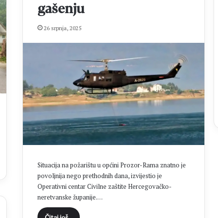
0
gašenju
2
6
26 srpnja, 2025
.
:
O
t
i
s
a
k
p
r
s
t
a
,
Situacija na požarištu u općini Prozor-Rama znatno je
n
povoljnija nego prethodnih dana, izvijestio je
o
Operativni centar Civilne zaštite Hercegovačko-
v
neretvanske županije.…
i
l
Čitaj još...