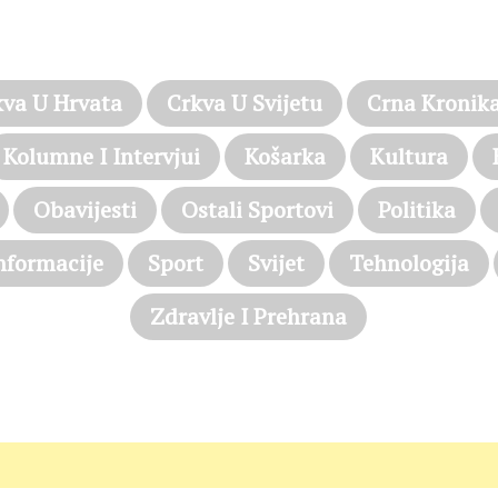
PROČITAJTE JOŠ…
kva U Hrvata
Crkva U Svijetu
Crna Kronik
Kolumne I Intervjui
Košarka
Kultura
Obavijesti
Ostali Sportovi
Politika
nformacije
Sport
Svijet
Tehnologija
Zdravlje I Prehrana