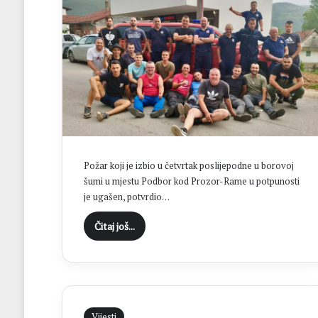
t
r
a
M
o
s
t
a
r
o
b
i
Požar koji je izbio u četvrtak poslijepodne u borovoj
l
šumi u mjestu Podbor kod Prozor-Rame u potpunosti
j
je ugašen, potvrdio…
e
ž
Čitaj još...
i
l
i
4
0
g
Vijesti