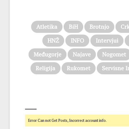
Atletika
BiH
Brotnjo
Cr
HNŽ
INFO
Intervjui
Međugorje
Najave
Nogomet
Religija
Rukomet
Servisne I
@on Twitter
Error Can not Get Posts, Incorrect account info.