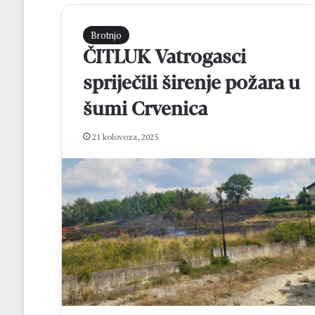
Brotnjo
ČITLUK Vatrogasci
spriječili širenje požara u
šumi Crvenica
21 kolovoza, 2025
G
e
o
d
e
t
prije 1 dan
i
Geodeti iz Građ
i
centra Mostar ob
z
mature
G
r