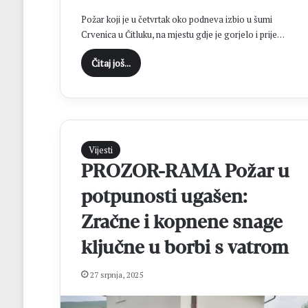
a
Požar koji je u četvrtak oko podneva izbio u šumi
đ
Crvenica u Čitluku, na mjestu gdje je gorjelo i prije…
e
v
Čitaj još...
i
n
s
k
o
g
Vijesti
š
k
PROZOR-RAMA Požar u
o
potpunosti ugašen:
l
s
Zračne i kopnene snage
k
o
ključne u borbi s vatrom
g
c
27 srpnja, 2025
e
n