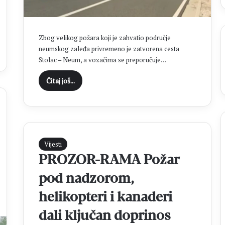
a
s
a
t
Zbog velikog požara koji je zahvatio područje
i
neumskog zaleđa privremeno je zatvorena cesta
n
Stolac – Neum, a vozačima se preporučuje…
a
O
Čitaj još...
p
ć
i
m
i
z
Vijesti
b
PROZOR-RAMA Požar
o
r
pod nadzorom,
i
helikopteri i kanaderi
m
a
dali ključan doprinos
2