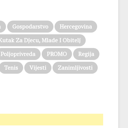
a
Gospodarstvo
Hercegovina
Kutak Za Djecu, Mlade I Obitelj
Poljoprivreda
PROMO
Regija
Tenis
Vijesti
Zanimljivosti